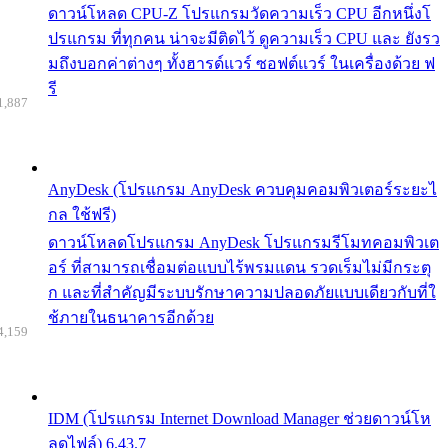
ดาวน์โหลด CPU-Z โปรแกรมวัดความเร็ว CPU อีกหนึ่งโ
ปรแกรม ที่ทุกคน น่าจะมีติดไว้ ดูความเร็ว CPU และ ยังรว
มถึงบอกค่าต่างๆ ทั้งฮารด์แวร์ ซอฟต์แวร์ ในเครื่องด้วย ฟ
รี
1,887
AnyDesk (โปรแกรม AnyDesk ควบคุมคอมพิวเตอร์ระยะไ
กล ใช้ฟรี)
ดาวน์โหลดโปรแกรม AnyDesk โปรแกรมรีโมทคอมพิวเต
อร์ ที่สามารถเชื่อมต่อแบบไร้พรมแดน รวดเร็มไม่มีกระตุ
ก และที่สำคัญมีระบบรักษาความปลอดภัยแบบเดียวกับที่ใ
ช้ภายในธนาคารอีกด้วย
4,159
IDM (โปรแกรม Internet Download Manager ช่วยดาวน์โห
ลดไฟล์) 6.43.7