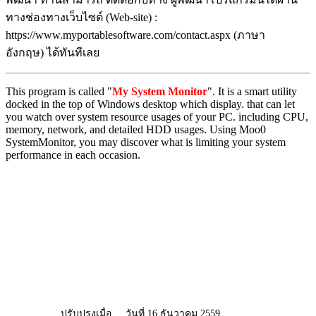
ทางช่องทางเว็บไซต์ (Web-site) :
https://www.myportablesoftware.com/contact.aspx (ภาษา
อังกฤษ) ได้ทันทีเลย
This program is called "
My System Monitor
". It is a smart utility
docked in the top of Windows desktop which display. that can let
you watch over system resource usages of your PC. including CPU,
memory, network, and detailed HDD usages. Using Moo0
SystemMonitor, you may discover what is limiting your system
performance in each occasion.
ปรับปรุงเมื่อ
วันที่ 16 ธันวาคม 2559