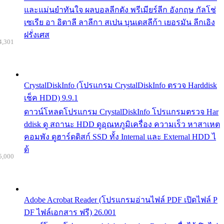
และแม่นยำทันใจ ผลบอลลีกดัง พรีเมียร์ลีก อังกฤษ กัลโช่
เซเรีย อา อิตาลี ลาลีกา สเปน บุนเดสลีก้า เยอรมัน ลีกเอิง
ฝรั่งเศส
4,301
CrystalDiskInfo (โปรแกรม CrystalDiskInfo ตรวจ Harddisk
เช็ค HDD) 9.9.1
ดาวน์โหลดโปรแกรม CrystalDiskInfo โปรแกรมตรวจ Har
ddisk ดู สถานะ HDD ดูอุณหภูมิเครื่อง ความเร็ว หาสาเหต
คอมพัง ดูฮาร์ดดิสก์ SSD ทั้ง Internal และ External HDD ไ
ด้
5,000
Adobe Acrobat Reader (โปรแกรมอ่านไฟล์ PDF เปิดไฟล์ P
DF ไฟล์เอกสาร ฟรี) 26.001