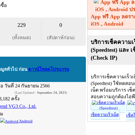
งซื้อ
App ฟรี App ลดรา
iOS , Android
229
0
(ทั้งหมด)
(สัปดาห์ก่อน)
บริการเช็คความเร
(Speedtest) และ เ
(Check IP)
อมูลทั่วไป ก่อน
ดาวน์โหลดโปรแกรม
บริการเช็คความเร็วเ
(Speedtest) ใช้ทดสอ
ื่อ
วันที่ 24 กันยายน 2566
เน็ต พร้อมบริการ เช็
(Last Updated :
September 24, 2023
)
สอบความถูกต้องไอพ
8,182 ครั้ง
rend VG3 Co., Ltd.
์ม
เช็คความเร็วเน็ต
เช็ค
Android