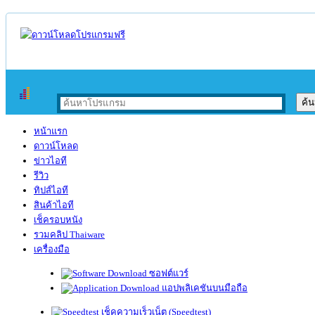
หน้าแรก
ดาวน์โหลด
ข่าวไอที
รีวิว
ทิปส์ไอที
สินค้าไอที
เช็ครอบหนัง
รวมคลิป Thaiware
เครื่องมือ
ซอฟต์แวร์
แอปพลิเคชันบนมือถือ
เช็คความเร็วเน็ต (Speedtest)