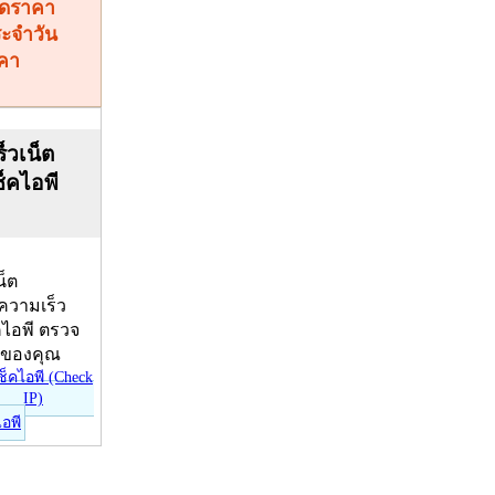
คา
็วเน็ต
ช็คไอพี
น็ต
บความเร็ว
คไอพี ตรวจ
ีของคุณ
ไอพี