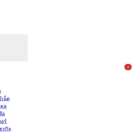
4
ด
์เน็ต
คคล
ดีย
อร์
ุรกิจ