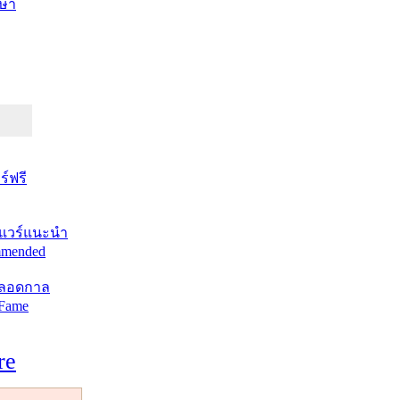
ษา
์ฟรี
แวร์แนะนำ
mended
ตลอดกาล
 Fame
re