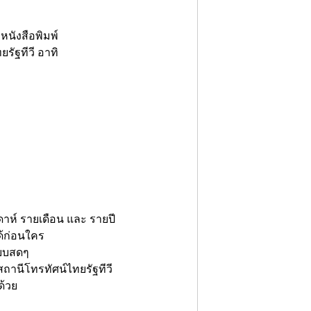
นังสือพิมพ์
ัฐทีวี อาทิ
ดาห์ รายเดือน และ รายปี
ด้ก่อนใคร
แบบสดๆ
สถานีโทรทัศน์ไทยรัฐทีวี
ด้วย