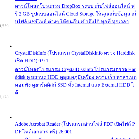
ดาวน์โหลดโปรแกรม DropBox ระบบ เก็บไฟล์ออนไลน์ ฟ
รี 2 GB รูปแบบออนไลน์ Cloud Storage ให้คุณเก็บข้อมูล เก็
บไฟล์ แชร์ไฟล์ ต่างๆ ให้คนอื่น เข้าถึงได้ ทุกที่ ทุกเวลา
4,559
CrystalDiskInfo (โปรแกรม CrystalDiskInfo ตรวจ Harddisk
เช็ค HDD) 9.9.1
ดาวน์โหลดโปรแกรม CrystalDiskInfo โปรแกรมตรวจ Har
ddisk ดู สถานะ HDD ดูอุณหภูมิเครื่อง ความเร็ว หาสาเหต
คอมพัง ดูฮาร์ดดิสก์ SSD ทั้ง Internal และ External HDD ไ
ด้
5,178
Adobe Acrobat Reader (โปรแกรมอ่านไฟล์ PDF เปิดไฟล์ P
DF ไฟล์เอกสาร ฟรี) 26.001