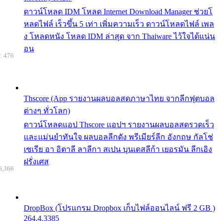
ดาวน์โหลด IDM โหลด Internet Download Manager ช่วยโ
หลดไฟล์ เร็วขึ้น 5 เท่า เพิ่มความเร็ว ดาวน์โหลดไฟล์ เพล
ง โหลดหนัง โหลด IDM ล่าสุด จาก Thaiware ไว้ใจได้แน่น
อน
: 476
Thscore (App รายงานผลบอลสดภาษาไทย จากลีกฟุตบอล
ต่างๆ ทั่วโลก)
ดาวน์โหลดแอป Thscore แอปฯ รายงานผลบอลสดรวดเร็ว
และแม่นยำทันใจ ผลบอลลีกดัง พรีเมียร์ลีก อังกฤษ กัลโช่
เซเรีย อา อิตาลี ลาลีกา สเปน บุนเดสลีก้า เยอรมัน ลีกเอิง
ฝรั่งเศส
6,366
DropBox (โปรแกรม Dropbox เก็บไฟล์ออนไลน์ ฟรี 2 GB )
264.4.3385