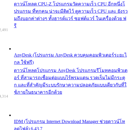
ดาวน์โหลด CPU-Z โปรแกรมวัดความเร็ว CPU อีกหนึ่งโ
ปรแกรม ที่ทุกคน น่าจะมีติดไว้ ดูความเร็ว CPU และ ยังรว
มถึงบอกค่าต่างๆ ทั้งฮารด์แวร์ ซอฟต์แวร์ ในเครื่องด้วย ฟ
รี
2,491
AnyDesk (โปรแกรม AnyDesk ควบคุมคอมพิวเตอร์ระยะไ
กล ใช้ฟรี)
ดาวน์โหลดโปรแกรม AnyDesk โปรแกรมรีโมทคอมพิวเต
อร์ ที่สามารถเชื่อมต่อแบบไร้พรมแดน รวดเร็มไม่มีกระตุ
ก และที่สำคัญมีระบบรักษาความปลอดภัยแบบเดียวกับที่ใ
ช้ภายในธนาคารอีกด้วย
4,314
IDM (โปรแกรม Internet Download Manager ช่วยดาวน์โห
ลดไฟล์) 6.43.7