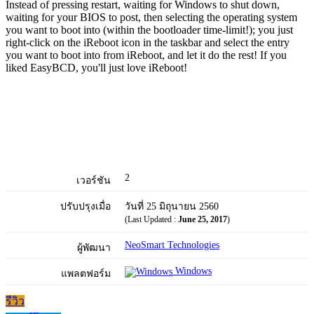
Instead of pressing restart, waiting for Windows to shut down,
waiting for your BIOS to post, then selecting the operating system
you want to boot into (within the bootloader time-limit!); you just
right-click on the iReboot icon in the taskbar and select the entry
you want to boot into from iReboot, and let it do the rest! If you
liked EasyBCD, you'll just love iReboot!
2
เวอร์ชัน
ปรับปรุงเมื่อ
วันที่ 25 มิถุนายน 2560
(Last Updated :
June 25, 2017
)
NeoSmart Technologies
ผู้พัฒนา
Windows
แพลตฟอร์ม
รีวิว