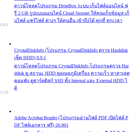
ดาวน์โหลดโปรแกรม DropBox ระบบ เก็บไฟล์ออนไลน์ ฟ
รี 2 GB รูปแบบออนไลน์ Cloud Storage ให้คุณเก็บข้อมูล เก็
บไฟล์ แชร์ไฟล์ ต่างๆ ให้คนอื่น เข้าถึงได้ ทุกที่ ทุกเวลา
4,451
CrystalDiskInfo (โปรแกรม CrystalDiskInfo ตรวจ Harddisk
เช็ค HDD) 9.9.1
ดาวน์โหลดโปรแกรม CrystalDiskInfo โปรแกรมตรวจ Har
ddisk ดู สถานะ HDD ดูอุณหภูมิเครื่อง ความเร็ว หาสาเหต
คอมพัง ดูฮาร์ดดิสก์ SSD ทั้ง Internal และ External HDD ไ
ด้
5,120
Adobe Acrobat Reader (โปรแกรมอ่านไฟล์ PDF เปิดไฟล์ P
DF ไฟล์เอกสาร ฟรี) 26.001