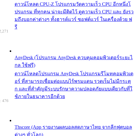
ดาวน์โหลด CPU-Z โปรแกรมวัดความเร็ว CPU อีกหนึ่งโ
ปรแกรม ที่ทุกคน น่าจะมีติดไว้ ดูความเร็ว CPU และ ยังรว
มถึงบอกค่าต่างๆ ทั้งฮารด์แวร์ ซอฟต์แวร์ ในเครื่องด้วย ฟ
รี
2,271
AnyDesk (โปรแกรม AnyDesk ควบคุมคอมพิวเตอร์ระยะไ
กล ใช้ฟรี)
ดาวน์โหลดโปรแกรม AnyDesk โปรแกรมรีโมทคอมพิวเต
อร์ ที่สามารถเชื่อมต่อแบบไร้พรมแดน รวดเร็มไม่มีกระตุ
ก และที่สำคัญมีระบบรักษาความปลอดภัยแบบเดียวกับที่ใ
ช้ภายในธนาคารอีกด้วย
: 476
Thscore (App รายงานผลบอลสดภาษาไทย จากลีกฟุตบอล
ต่างๆ ทั่วโลก)