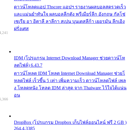
ดาวน์โหลดแอป Thscore แอปฯ รายงานผลบอลสดรวดเร็ว
และแม่นยำทันใจ ผลบอลลีกดัง พรีเมียร์ลีก อังกฤษ กัลโช่
เซเรีย อา อิตาลี ลาลีกา สเปน บุนเดสลีก้า เยอรมัน ลีกเอิง
ฝรั่งเศส
4,241
IDM (โปรแกรม Internet Download Manager ช่วยดาวน์โห
ลดไฟล์) 6.43.7
ดาวน์โหลด IDM โหลด Internet Download Manager ช่วยโ
หลดไฟล์ เร็วขึ้น 5 เท่า เพิ่มความเร็ว ดาวน์โหลดไฟล์ เพล
ง โหลดหนัง โหลด IDM ล่าสุด จาก Thaiware ไว้ใจได้แน่น
อน
6,366
DropBox (โปรแกรม Dropbox เก็บไฟล์ออนไลน์ ฟรี 2 GB )
264.4.3385