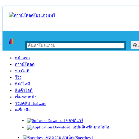
หน้าแรก
ดาวน์โหลด
ข่าวไอที
รีวิว
ทิปส์ไอที
สินค้าไอที
เช็ครอบหนัง
รวมคลิป Thaiware
เครื่องมือ
ซอฟต์แวร์
แอปพลิเคชันบนมือถือ
เช็คความเร็วเน็ต (Speedtest)