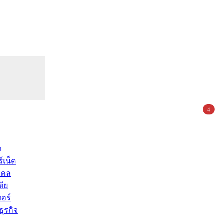
4
ด
์เน็ต
คคล
ดีย
อร์
ุรกิจ