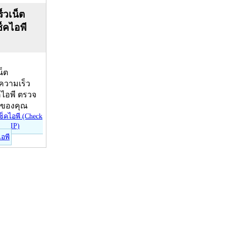
็วเน็ต
ช็คไอพี
น็ต
บความเร็ว
คไอพี ตรวจ
ีของคุณ
ไอพี