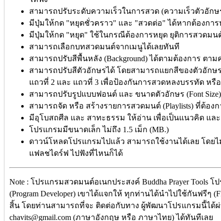
สามารถปรับระดับความเร็วในการสวด (ความเร็วตัวอักษร) 9
มีปุ่มให้กด "หยุดชั่วคราว" และ "สวดต่อ" ได้หากต้องก
มีปุ่มให้กด "หยุด" ใช้ในกรณีต้องการหยุด ยุติการสวดมนต
สามารถเลือกบทสวดมนต์จากเมนูได้เลยทันที
สามารถปรับสีพื้นหลัง (Background) ได้ตามต้องการ ตา
สามารถปรับสีตัวอักษรได้ โดยสามารถแยกสีของตัวอักษรในแ
แถวที่ 2 และ แถวที่ 3 เพื่อป้องกันการสวดหลงบรรทัด หรื
สามารถปรับรูปแบบฟอนต์ และ ขนาดตัวอักษร (Font Size
สามารถจัด หรือ สร้างรายการสวดมนต์ (Playlists) ที่ต้อ
มีอุโบสถศีล และ สาทะธรรม ให้อ่าน เพื่อเป็นแนวคิด และ ข
โปรแกรมมีขนาดเล็ก ไม่ถึง 1.5 เม็ก (MB.)
ดาวน์โหลดโปรแกรมไปแล้ว สามารถใช้งานได้เลย โดยไม่
แฟลชไดร์ฟ ไปฟังที่ไหนก็ได้
Note : โปรแกรมสวดมนต์อเนกประสงค์ Buddha Prayer Tools โป
(Program Developer) เขาได้แจกให้ ทุกท่านได้นำไปใช้กันฟรีๆ (FR
สิ้น โดยท่านสามารถที่จะ ติดต่อกับทาง ผู้พัฒนาโปรแกรมนี้ได้ผ
chavits@gmail.com (ภาษาอังกฤษ หรือ ภาษาไทย) ได้ทันทีเลย