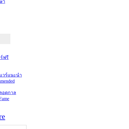
ษา
์ฟรี
แวร์แนะนำ
mended
ตลอดกาล
 Fame
re