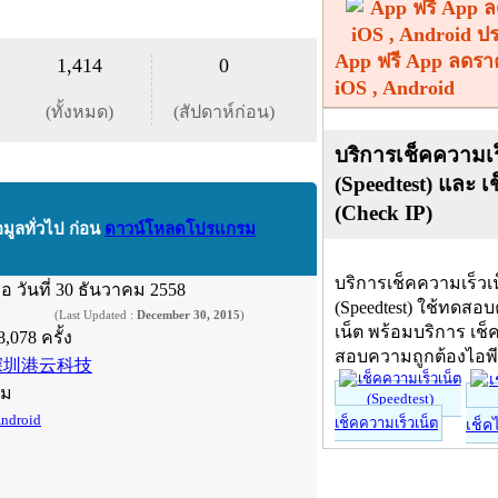
App ฟรี App ลดรา
1,414
0
iOS , Android
(ทั้งหมด)
(สัปดาห์ก่อน)
บริการเช็คความเร
(Speedtest) และ เ
(Check IP)
อมูลทั่วไป ก่อน
ดาวน์โหลดโปรแกรม
บริการเช็คความเร็วเ
ื่อ
วันที่ 30 ธันวาคม 2558
(Speedtest) ใช้ทดสอ
(Last Updated :
December 30, 2015
)
เน็ต พร้อมบริการ เช็
8,078 ครั้ง
สอบความถูกต้องไอพ
深圳港云科技
์ม
ndroid
เช็คความเร็วเน็ต
เช็ค