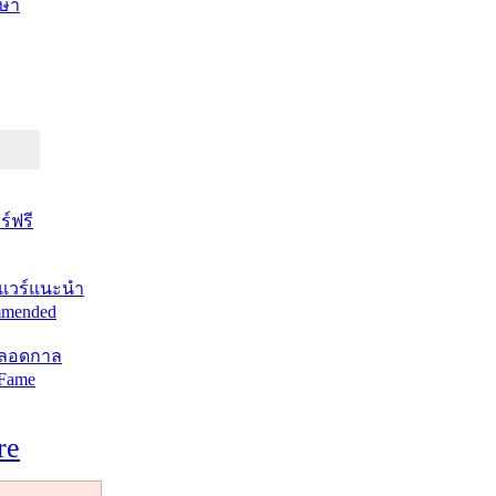
ษา
์ฟรี
แวร์แนะนำ
mended
ตลอดกาล
 Fame
re