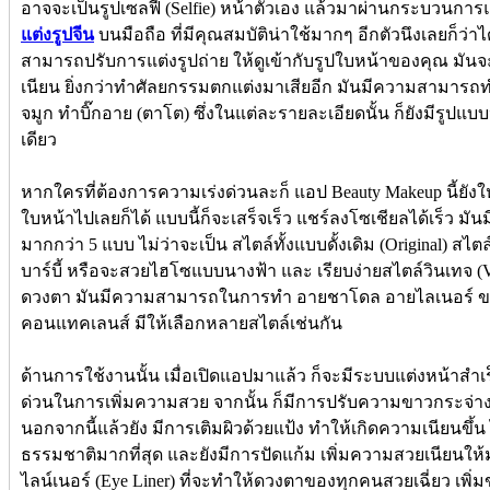
อาจจะเป็นรูปเซลฟี่ (Selfie) หน้าตัวเอง แล้วมาผ่านกระบวนการแต
แต่งรูปจีน
บนมือถือ ที่มีคุณสมบัติน่าใช้มากๆ อีกตัวนึงเลยก็ว่าไ
สามารถปรับการแต่งรูปถ่าย ให้ดูเข้ากับรูปใบหน้าของคุณ มันจ
เนียน ยิ่งกว่าทำศัลยกรรมตกแต่งมาเสียอีก มันมีความสามารถท
จมูก ทำบิ๊กอาย (ตาโต) ซึ่งในแต่ละรายละเอียดนั้น ก็ยังมีรูป
เดียว
หากใครที่ต้องการความเร่งด่วนละก็ แอป Beauty Makeup นี้ยังใ
ใบหน้าไปเลยก็ได้ แบบนี้ก็จะเสร็จเร็ว แชร์ลงโซเชียลได้เร็ว มั
มากกว่า 5 แบบ ไม่ว่าจะเป็น สไตล์ทั้งแบบดั้งเดิม (Original) สไต
บาร์บี้ หรือจะสวยไฮโซแบบนางฟ้า และ เรียบง่ายสไตล์วินเทจ (V
ดวงตา มันมีความสามารถในการทำ อายชาโดล อายไลเนอร์ ขอ
คอนแทคเลนส์ มีให้เลือกหลายสไตล์เช่นกัน
ด้านการใช้งานนั้น เมื่อเปิดแอปมาแล้ว ก็จะมีระบบแต่งหน้าสำเ
ด่วนในการเพิ่มความสวย จากนั้น ก็มีการปรับความขาวกระจ่างใส
นอกจากนี้แล้วยัง มีการเติมผิวด้วยแป้ง ทำให้เกิดความเนียนขึ้น
ธรรมชาติมากที่สุด และยังมีการปัดแก้ม เพิ่มความสวยเนียนให้มา
ไลน์เนอร์ (Eye Liner) ที่จะทำให้ดวงตาของทุกคนสวยเฉี่ยว เพิ่มข