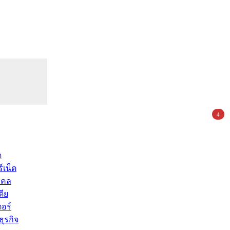
4
ด
์เน็ต
คคล
ดีย
อร์
ุรกิจ