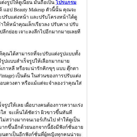
่งรูปให้ดูเนียน มันถือเป็น
โปรแกรม
ด้ แอป Beauty Makeup ตัวนี้นั้น คุณจะ
ะปรับแต่งหน้า และปรับโครงหน้าได้ดู
ำให้หน้าคุณเล็กเรียวลง ปรับคาง ปรับ
แบบปลีกย่อย เจาะลงลึกไปอีกมากมายเลยที
ห้คุณได้สามารถที่จะปรับแต่งรูปแบบทั้ง
นมีรูปแบบสำเร็จรูปให้เลือกมากมาย
ล์เกาหลี หรือจะน่ารักคิกขุๆ แบบ ตุ๊กตา
intage) เป็นต้น ในส่วนของการปรับแต่ง
บดวงตา หรือแม้แต่จะจำลองว่าคุณใส่
ร็จรูปให้เลย เผื่อบางคนต้องการความเร่ง
 จะเห็นได้ชัดว่า ผิวขาวขึ้นทันที
 ไม่สว่างมากจนเวอร์เกินไป ทำให้ดูเป็น
กขึ้นอีกด้วยนอกจากนี้ยังมีฟังก์ชั่นอาย
นตาเป็นอีกฟังก์ชั่นที่ผู้หญิงทุกคนน่าจะ