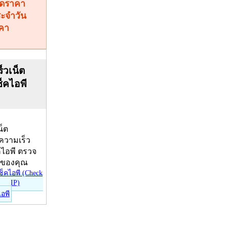
คา
็วเน็ต
ช็คไอพี
น็ต
บความเร็ว
คไอพี ตรวจ
ีของคุณ
ไอพี