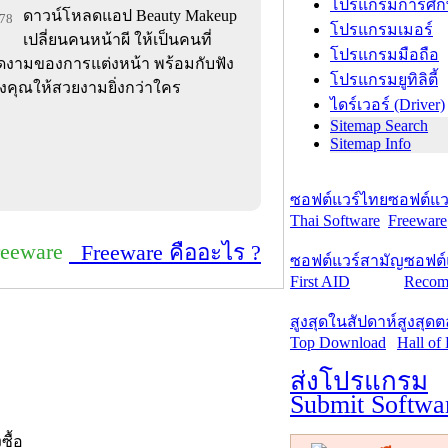
โปรแกรมการศึก
ดาวน์โหลดแอป Beauty Makeup
078
โปรแกรมเมอร์
เปลี่ยนคนหน้าผี ให้เป็นคนที่
โปรแกรมมือถือ
ดงามของการแต่งหน้า พร้อมกับฟัง
โปรแกรมยูทิลิตี้
องคุณให้สวยงามยิ่งกว่าใคร
ไดร์เวอร์ (Driver)
Sitemap Search
Sitemap Info
ซอฟต์แวร์ไทย
ซอฟต์แวร
Thai Software
Freeware
reeware
Freeware คืออะไร ?
ซอฟต์แวร์สามัญ
ซอฟต์
First AID
Recom
สูงสุดในสัปดาห์
สูงสุด
Top Download
Hall of
ส่งโปรแกรม
Submit Softwa
งซื้อ