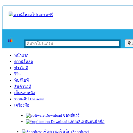
หน้าแรก
ดาวน์โหลด
ข่าวไอที
รีวิว
ทิปส์ไอที
สินค้าไอที
เช็ครอบหนัง
รวมคลิป Thaiware
เครื่องมือ
ซอฟต์แวร์
แอปพลิเคชันบนมือถือ
เช็คความเร็วเน็ต (Speedtest)