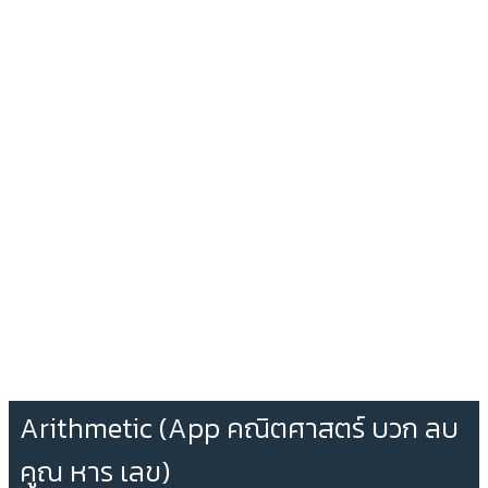
Arithmetic (App คณิตศาสตร์ บวก ลบ
คูณ หาร เลข)