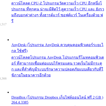
ดาวน์โหลด CPU-Z โปรแกรมวัดความเร็ว CPU อีกหนึ่งโ
ปรแกรม ที่ทุกคน น่าจะมีติดไว้ ดูความเร็ว CPU และ ยังรว
มถึงบอกค่าต่างๆ ทั้งฮารด์แวร์ ซอฟต์แวร์ ในเครื่องด้วย ฟ
รี
1,517
AnyDesk (โปรแกรม AnyDesk ควบคุมคอมพิวเตอร์ระยะไ
กล ใช้ฟรี)
ดาวน์โหลดโปรแกรม AnyDesk โปรแกรมรีโมทคอมพิวเต
อร์ ที่สามารถเชื่อมต่อแบบไร้พรมแดน รวดเร็มไม่มีกระตุ
ก และที่สำคัญมีระบบรักษาความปลอดภัยแบบเดียวกับที่ใ
ช้ภายในธนาคารอีกด้วย
6,366
DropBox (โปรแกรม Dropbox เก็บไฟล์ออนไลน์ ฟรี 2 GB )
264.4.3385