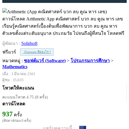
ดาวน์โหลด Arithmetic App คณิตศาสตร์ บวก ลบ คูณ หาร เลข
เรียนรู้คณิตศาสตร์เบื้องต้นเพื่อพัฒนาการ บวก ลบ คูณ หาร
ตัวเลขตั้งแต่ระดับอนุบาล ประถมวัย ไปจนถึงผู้ที่สนใจ โหลดฟรี
ผู้พัฒนา :
Solidsoft
ฟรีแวร์
Freeware คืออะไร ?
หมวดหมู่ :
ซอฟต์แวร์ (Software)
>
โปรแกรมการศึกษา
>
Mathematics
เมื่อ : 3 มีนาคม 2561
ผู้ชม : 35,635
โหวตให้คะแนน
คะแนนโหวต 4.75 (8 ครั้ง)
ดาวน์โหลด
937
ครั้ง
(สัปดาห์ก่อน 0 ครั้ง)
แชร์บทความนี้ :
0