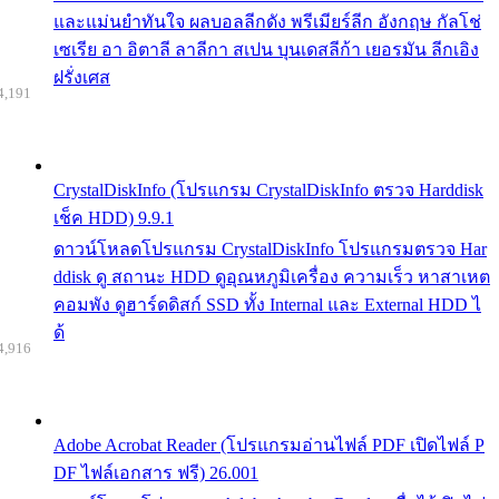
และแม่นยำทันใจ ผลบอลลีกดัง พรีเมียร์ลีก อังกฤษ กัลโช่
เซเรีย อา อิตาลี ลาลีกา สเปน บุนเดสลีก้า เยอรมัน ลีกเอิง
ฝรั่งเศส
4,191
CrystalDiskInfo (โปรแกรม CrystalDiskInfo ตรวจ Harddisk
เช็ค HDD) 9.9.1
ดาวน์โหลดโปรแกรม CrystalDiskInfo โปรแกรมตรวจ Har
ddisk ดู สถานะ HDD ดูอุณหภูมิเครื่อง ความเร็ว หาสาเหต
คอมพัง ดูฮาร์ดดิสก์ SSD ทั้ง Internal และ External HDD ไ
ด้
4,916
Adobe Acrobat Reader (โปรแกรมอ่านไฟล์ PDF เปิดไฟล์ P
DF ไฟล์เอกสาร ฟรี) 26.001