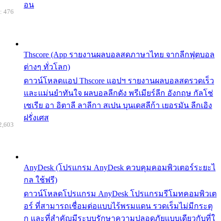
อน
: 476
Thscore (App รายงานผลบอลสดภาษาไทย จากลีกฟุตบอล
ต่างๆ ทั่วโลก)
ดาวน์โหลดแอป Thscore แอปฯ รายงานผลบอลสดรวดเร็ว
และแม่นยำทันใจ ผลบอลลีกดัง พรีเมียร์ลีก อังกฤษ กัลโช่
เซเรีย อา อิตาลี ลาลีกา สเปน บุนเดสลีก้า เยอรมัน ลีกเอิง
ฝรั่งเศส
2,603
AnyDesk (โปรแกรม AnyDesk ควบคุมคอมพิวเตอร์ระยะไ
กล ใช้ฟรี)
ดาวน์โหลดโปรแกรม AnyDesk โปรแกรมรีโมทคอมพิวเต
อร์ ที่สามารถเชื่อมต่อแบบไร้พรมแดน รวดเร็มไม่มีกระตุ
ก และที่สำคัญมีระบบรักษาความปลอดภัยแบบเดียวกับที่ใ