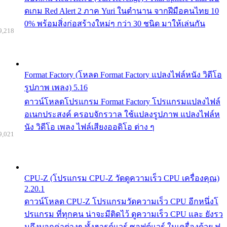
ดเกม Red Alert 2 ภาค Yuri ในตำนาน จากฝีมือคนไทย 10
0% พร้อมสิ่งก่อสร้างใหม่ๆ กว่า 30 ชนิด มาให้เล่นกัน
9,218
Format Factory (โหลด Format Factory แปลงไฟล์หนัง วิดีโอ
รูปภาพ เพลง) 5.16
ดาวน์โหลดโปรแกรม Format Factory โปรแกรมแปลงไฟล์
อเนกประสงค์ ครอบจักรวาล ใช้แปลงรูปภาพ แปลงไฟล์ห
นัง วิดีโอ เพลง ไฟล์เสียงออดิโอ ต่าง ๆ
9,021
CPU-Z (โปรแกรม CPU-Z วัดดูความเร็ว CPU เครื่องคุณ)
2.20.1
ดาวน์โหลด CPU-Z โปรแกรมวัดความเร็ว CPU อีกหนึ่งโ
ปรแกรม ที่ทุกคน น่าจะมีติดไว้ ดูความเร็ว CPU และ ยังรว
มถึงบอกค่าต่างๆ ทั้งฮารด์แวร์ ซอฟต์แวร์ ในเครื่องด้วย ฟ