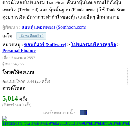
ดาวน์โหลดโปรแกรม TradeScan ค้นหาหุ้นโดยกรองได้ทั้งหุ้น
เทคนิค (Technical) และ หุ้นพื้นฐาน (Fundamental) ใช้ TradeScan
ดูงบการเงิน อัตราการทำกำไรของหุ้น และอื่นๆ อีกมากมาย
ผู้พัฒนา :
สอนหุ้นดอทคอม (Sornhoon.com)
เดโม
Demo คืออะไร ?
หมวดหมู่ :
ซอฟต์แวร์ (Software)
>
โปรแกรมบริหารธุรกิจ
>
Personal Finance
เมื่อ : 5 ตุลาคม 2557
ผู้ชม : 54,755
โหวตให้คะแนน
คะแนนโหวต 3.44 (25 ครั้ง)
ดาวน์โหลด
5,014
ครั้ง
(สัปดาห์ก่อน 0 ครั้ง)
แชร์บทความนี้ :
0