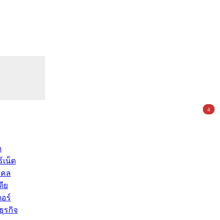
4
ด
์เน็ต
คคล
ดีย
อร์
ุรกิจ