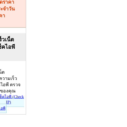
คา
็วเน็ต
ช็คไอพี
น็ต
บความเร็ว
คไอพี ตรวจ
ีของคุณ
ไอพี