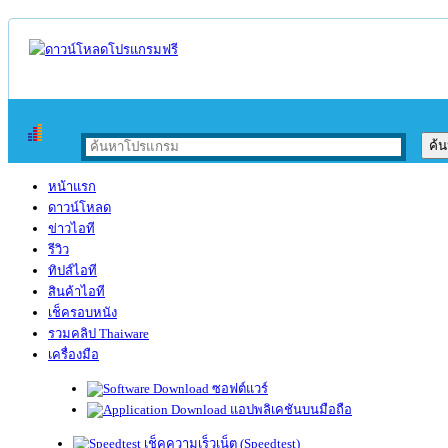
หน้าแรก
ดาวน์โหลด
ข่าวไอที
รีวิว
ทิปส์ไอที
สินค้าไอที
เช็ครอบหนัง
รวมคลิป Thaiware
เครื่องมือ
ซอฟต์แวร์
แอปพลิเคชันบนมือถือ
เช็คความเร็วเน็ต (Speedtest)