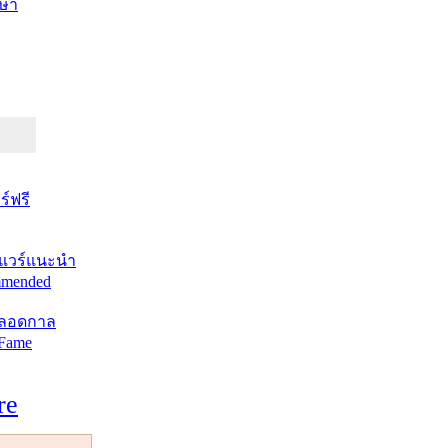
ษา
์ฟรี
แวร์แนะนำ
mended
ตลอดกาล
 Fame
re