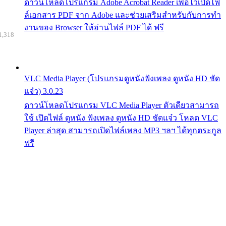
ดาวน์โหลดโปรแกรม Adobe Acrobat Reader เพื่อไว้เปิดไฟ
ล์เอกสาร PDF จาก Adobe และช่วยเสริมสำหรับกับการทำ
งานของ Browser ให้อ่านไฟล์ PDF ได้ ฟรี
1,318
VLC Media Player (โปรแกรมดูหนังฟังเพลง ดูหนัง HD ชัด
แจ๋ว) 3.0.23
ดาวน์โหลดโปรแกรม VLC Media Player ตัวเดียวสามารถ
ใช้ เปิดไฟล์ ดูหนัง ฟังเพลง ดูหนัง HD ชัดแจ๋ว โหลด VLC
Player ล่าสุด สามารถเปิดไฟล์เพลง MP3 ฯลฯ ได้ทุกตระกูล
ฟรี