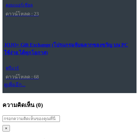
คอมเมอร์เชียล
ดาวน์โหลด : 23
JOJO+ Gift Exchange (โปรแกรมจับฉลากของขวัญ บน PC
ใช้ง่าย ได้ทุกโอกาส)
ฟรีแวร์
ดาวน์โหลด : 68
ดูเพิ่มอีก...
ความคิดเห็น (
0
)
×