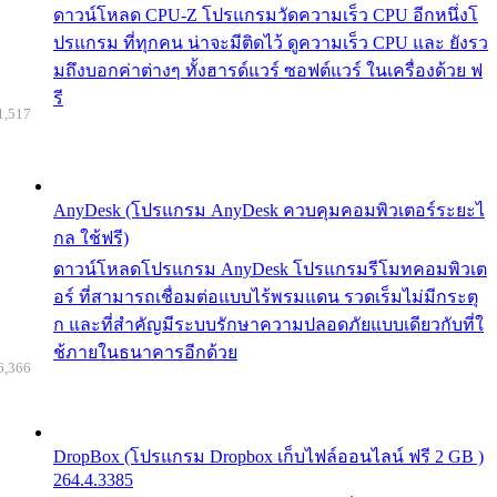
ดาวน์โหลด CPU-Z โปรแกรมวัดความเร็ว CPU อีกหนึ่งโ
ปรแกรม ที่ทุกคน น่าจะมีติดไว้ ดูความเร็ว CPU และ ยังรว
มถึงบอกค่าต่างๆ ทั้งฮารด์แวร์ ซอฟต์แวร์ ในเครื่องด้วย ฟ
รี
1,517
AnyDesk (โปรแกรม AnyDesk ควบคุมคอมพิวเตอร์ระยะไ
กล ใช้ฟรี)
ดาวน์โหลดโปรแกรม AnyDesk โปรแกรมรีโมทคอมพิวเต
อร์ ที่สามารถเชื่อมต่อแบบไร้พรมแดน รวดเร็มไม่มีกระตุ
ก และที่สำคัญมีระบบรักษาความปลอดภัยแบบเดียวกับที่ใ
ช้ภายในธนาคารอีกด้วย
6,366
DropBox (โปรแกรม Dropbox เก็บไฟล์ออนไลน์ ฟรี 2 GB )
264.4.3385