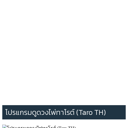
โปรแกรมดูดวงไพ่ทาโรต์ (Taro TH)