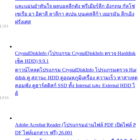
และแม่นยำทันใจ ผลบอลลีกดัง พรีเมียร์ลีก อังกฤษ กัลโช่
เซเรีย อา อิตาลี ลาลีกา สเปน บุนเดสลีก้า เยอรมัน ลีกเอิง
ฝรั่งเศส
4,191
CrystalDiskInfo (โปรแกรม CrystalDiskInfo ตรวจ Harddisk
เช็ค HDD) 9.9.1
ดาวน์โหลดโปรแกรม CrystalDiskInfo โปรแกรมตรวจ Har
ddisk ดู สถานะ HDD ดูอุณหภูมิเครื่อง ความเร็ว หาสาเหต
คอมพัง ดูฮาร์ดดิสก์ SSD ทั้ง Internal และ External HDD ไ
ด้
4,916
Adobe Acrobat Reader (โปรแกรมอ่านไฟล์ PDF เปิดไฟล์ P
DF ไฟล์เอกสาร ฟรี) 26.001