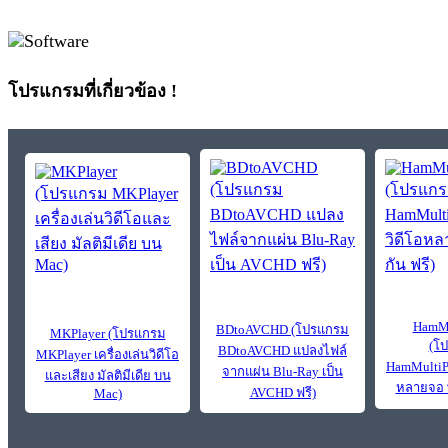
โปรแกรมที่เกี่ยวข้อง !
HamMu
BDtoAVCHD (โปรแกรม
MKPlayer (โปรแกรม
(โ
BDtoAVCHD แปลงไฟล์
MKPlayer เครื่องเล่นวิดีโอ
HamMultiPl
จากแผ่น Blu-Ray เป็น
และเสียง มัลติมีเดีย บน
หลายจอ พ
AVCHD ฟรี)
Mac)