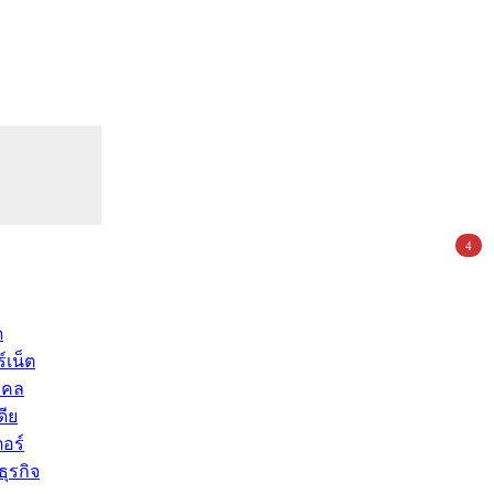
4
ด
์เน็ต
คคล
ดีย
อร์
ุรกิจ