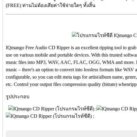
(FREE) ท่านไม่ต้องเสียค่าใช้จ่ายใดๆ ทั้งสิ้น
IQmango Free Audio CD Ripper is an excellent ripping tool to grab
use on various mobile and portable devices. With this trusted softw
music files into MP3, WAV, AAC, FLAC, OGG, WMA and more. Enjo
music – there's an option to convert into lossless formats like WAV
configurable, so you can edit meta tags for artist/album name, genre, 
etc. Control your output files compression quality (bitrate) when
รูปประกอบ