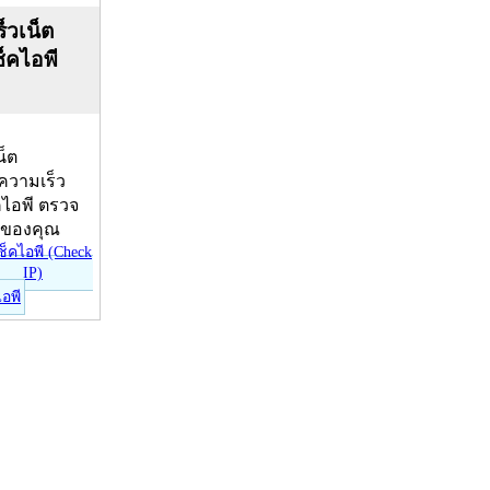
็วเน็ต
ช็คไอพี
น็ต
บความเร็ว
คไอพี ตรวจ
ีของคุณ
ไอพี