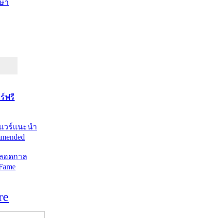
ษา
์ฟรี
แวร์แนะนำ
mended
ตลอดกาล
 Fame
re