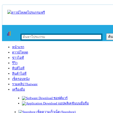
หน้าแรก
ดาวน์โหลด
ข่าวไอที
รีวิว
ทิปส์ไอที
สินค้าไอที
เช็ครอบหนัง
รวมคลิป Thaiware
เครื่องมือ
ซอฟต์แวร์
แอปพลิเคชันบนมือถือ
เช็คความเร็วเน็ต (Speedtest)