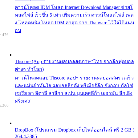
ดาวน์โหลด IDM โหลด Internet Download Manager ช่วยโ
หลดไฟล์ เร็วขึ้น 5 เท่า เพิ่มความเร็ว ดาวน์โหลดไฟล์ เพล
ง โหลดหนัง โหลด IDM ล่าสุด จาก Thaiware ไว้ใจได้แน่น
อน
: 476
Thscore (App รายงานผลบอลสดภาษาไทย จากลีกฟุตบอล
ต่างๆ ทั่วโลก)
ดาวน์โหลดแอป Thscore แอปฯ รายงานผลบอลสดรวดเร็ว
และแม่นยำทันใจ ผลบอลลีกดัง พรีเมียร์ลีก อังกฤษ กัลโช่
เซเรีย อา อิตาลี ลาลีกา สเปน บุนเดสลีก้า เยอรมัน ลีกเอิง
ฝรั่งเศส
6,366
DropBox (โปรแกรม Dropbox เก็บไฟล์ออนไลน์ ฟรี 2 GB )
264.4.3385