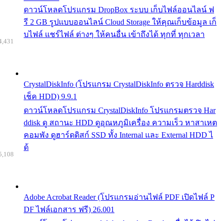
ดาวน์โหลดโปรแกรม DropBox ระบบ เก็บไฟล์ออนไลน์ ฟ
รี 2 GB รูปแบบออนไลน์ Cloud Storage ให้คุณเก็บข้อมูล เก็
บไฟล์ แชร์ไฟล์ ต่างๆ ให้คนอื่น เข้าถึงได้ ทุกที่ ทุกเวลา
4,431
CrystalDiskInfo (โปรแกรม CrystalDiskInfo ตรวจ Harddisk
เช็ค HDD) 9.9.1
ดาวน์โหลดโปรแกรม CrystalDiskInfo โปรแกรมตรวจ Har
ddisk ดู สถานะ HDD ดูอุณหภูมิเครื่อง ความเร็ว หาสาเหต
คอมพัง ดูฮาร์ดดิสก์ SSD ทั้ง Internal และ External HDD ไ
ด้
5,108
Adobe Acrobat Reader (โปรแกรมอ่านไฟล์ PDF เปิดไฟล์ P
DF ไฟล์เอกสาร ฟรี) 26.001