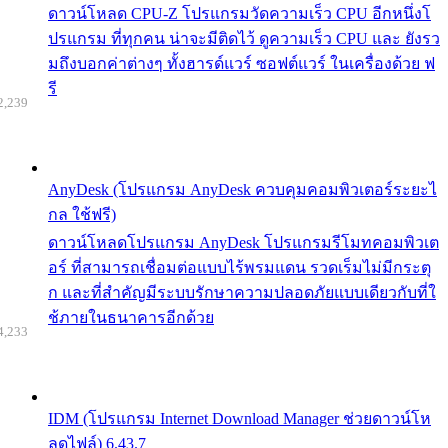
ดาวน์โหลด CPU-Z โปรแกรมวัดความเร็ว CPU อีกหนึ่งโ
ปรแกรม ที่ทุกคน น่าจะมีติดไว้ ดูความเร็ว CPU และ ยังรว
มถึงบอกค่าต่างๆ ทั้งฮารด์แวร์ ซอฟต์แวร์ ในเครื่องด้วย ฟ
รี
2,239
AnyDesk (โปรแกรม AnyDesk ควบคุมคอมพิวเตอร์ระยะไ
กล ใช้ฟรี)
ดาวน์โหลดโปรแกรม AnyDesk โปรแกรมรีโมทคอมพิวเต
อร์ ที่สามารถเชื่อมต่อแบบไร้พรมแดน รวดเร็มไม่มีกระตุ
ก และที่สำคัญมีระบบรักษาความปลอดภัยแบบเดียวกับที่ใ
ช้ภายในธนาคารอีกด้วย
4,233
IDM (โปรแกรม Internet Download Manager ช่วยดาวน์โห
ลดไฟล์) 6.43.7