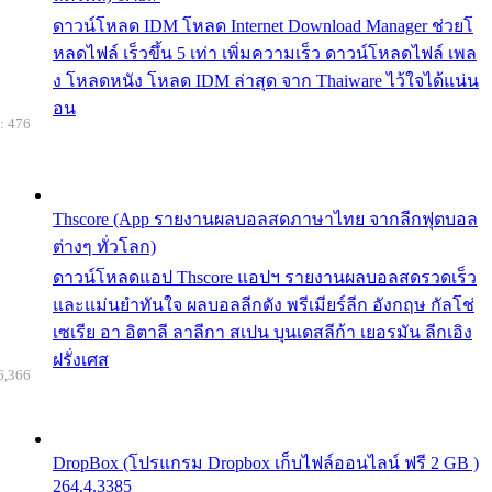
ดาวน์โหลด IDM โหลด Internet Download Manager ช่วยโ
หลดไฟล์ เร็วขึ้น 5 เท่า เพิ่มความเร็ว ดาวน์โหลดไฟล์ เพล
ง โหลดหนัง โหลด IDM ล่าสุด จาก Thaiware ไว้ใจได้แน่น
อน
: 476
Thscore (App รายงานผลบอลสดภาษาไทย จากลีกฟุตบอล
ต่างๆ ทั่วโลก)
ดาวน์โหลดแอป Thscore แอปฯ รายงานผลบอลสดรวดเร็ว
และแม่นยำทันใจ ผลบอลลีกดัง พรีเมียร์ลีก อังกฤษ กัลโช่
เซเรีย อา อิตาลี ลาลีกา สเปน บุนเดสลีก้า เยอรมัน ลีกเอิง
ฝรั่งเศส
6,366
DropBox (โปรแกรม Dropbox เก็บไฟล์ออนไลน์ ฟรี 2 GB )
264.4.3385