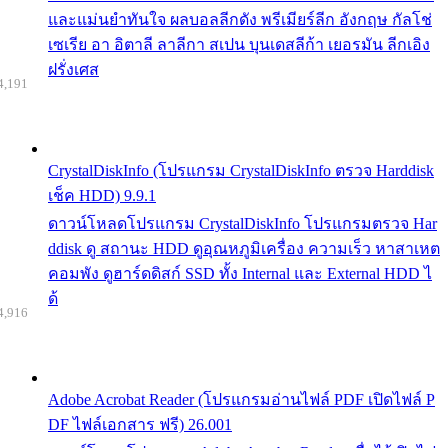
และแม่นยำทันใจ ผลบอลลีกดัง พรีเมียร์ลีก อังกฤษ กัลโช่
เซเรีย อา อิตาลี ลาลีกา สเปน บุนเดสลีก้า เยอรมัน ลีกเอิง
ฝรั่งเศส
4,191
CrystalDiskInfo (โปรแกรม CrystalDiskInfo ตรวจ Harddisk
เช็ค HDD) 9.9.1
ดาวน์โหลดโปรแกรม CrystalDiskInfo โปรแกรมตรวจ Har
ddisk ดู สถานะ HDD ดูอุณหภูมิเครื่อง ความเร็ว หาสาเหต
คอมพัง ดูฮาร์ดดิสก์ SSD ทั้ง Internal และ External HDD ไ
ด้
4,916
Adobe Acrobat Reader (โปรแกรมอ่านไฟล์ PDF เปิดไฟล์ P
DF ไฟล์เอกสาร ฟรี) 26.001