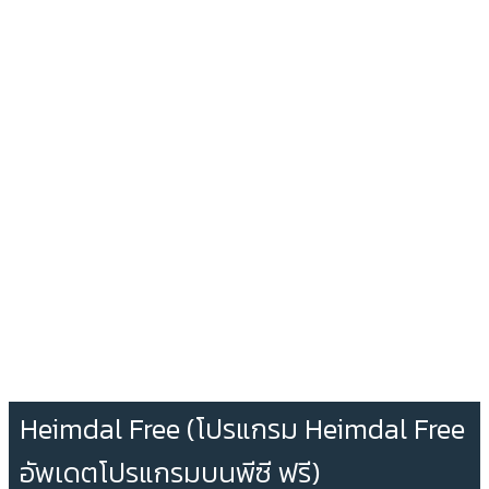
Heimdal Free (โปรแกรม Heimdal Free
อัพเดตโปรแกรมบนพีซี ฟรี)