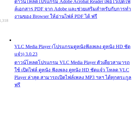
ดาวน์โหลดโปรแกรม Adobe Acrobat Reader เพื่อไว้เปิดไฟ
ล์เอกสาร PDF จาก Adobe และช่วยเสริมสำหรับกับการทำ
งานของ Browser ให้อ่านไฟล์ PDF ได้ ฟรี
1,318
VLC Media Player (โปรแกรมดูหนังฟังเพลง ดูหนัง HD ชัด
แจ๋ว) 3.0.23
ดาวน์โหลดโปรแกรม VLC Media Player ตัวเดียวสามารถ
ใช้ เปิดไฟล์ ดูหนัง ฟังเพลง ดูหนัง HD ชัดแจ๋ว โหลด VLC
Player ล่าสุด สามารถเปิดไฟล์เพลง MP3 ฯลฯ ได้ทุกตระกูล
ฟรี