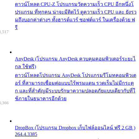
ดาวน์โหลด CPU-Z โปรแกรมวัดความเร็ว CPU อีกหนึ่งโ
ปรแกรม ที่ทุกคน น่าจะมีติดไว้ ดูความเร็ว CPU และ ยังรว
มถึงบอกค่าต่างๆ ทั้งฮารด์แวร์ ซอฟต์แวร์ ในเครื่องด้วย ฟ
รี
1,517
AnyDesk (โปรแกรม AnyDesk ควบคุมคอมพิวเตอร์ระยะไ
กล ใช้ฟรี)
ดาวน์โหลดโปรแกรม AnyDesk โปรแกรมรีโมทคอมพิวเต
อร์ ที่สามารถเชื่อมต่อแบบไร้พรมแดน รวดเร็มไม่มีกระตุ
ก และที่สำคัญมีระบบรักษาความปลอดภัยแบบเดียวกับที่ใ
ช้ภายในธนาคารอีกด้วย
6,366
DropBox (โปรแกรม Dropbox เก็บไฟล์ออนไลน์ ฟรี 2 GB )
264.4.3385