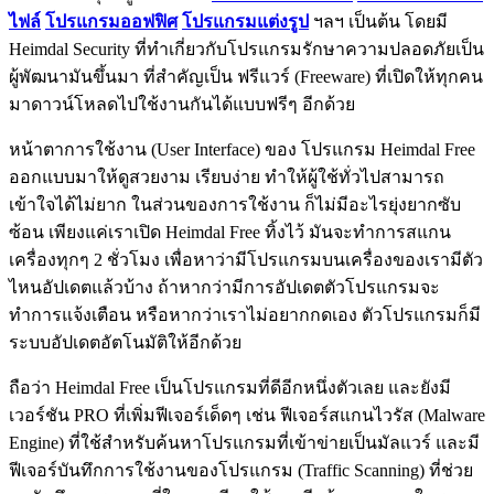
ไฟล์
โปรแกรมออฟฟิศ
โปรแกรมแต่งรูป
ฯลฯ เป็นต้น โดยมี
Heimdal Security ที่ทำเกี่ยวกับโปรแกรมรักษาความปลอดภัยเป็น
ผู้พัฒนามันขึ้นมา ที่สำคัญเป็น ฟรีแวร์ (Freeware) ที่เปิดให้ทุกคน
มาดาวน์โหลดไปใช้งานกันได้แบบฟรีๆ อีกด้วย
หน้าตาการใช้งาน (User Interface) ของ โปรแกรม Heimdal Free
ออกแบบมาให้ดูสวยงาม เรียบง่าย ทำให้ผู้ใช้ทั่วไปสามารถ
เข้าใจได้ไม่ยาก ในส่วนของการใช้งาน ก็ไม่มีอะไรยุ่งยากซับ
ซ้อน เพียงแค่เราเปิด Heimdal Free ทิ้งไว้ มันจะทำการสแกน
เครื่องทุกๆ 2 ชั่วโมง เพื่อหาว่ามีโปรแกรมบนเครื่องของเรามีตัว
ไหนอัปเดตแล้วบ้าง ถ้าหากว่ามีการอัปเดตตัวโปรแกรมจะ
ทำการแจ้งเตือน หรือหากว่าเราไม่อยากกดเอง ตัวโปรแกรมก็มี
ระบบอัปเดตอัตโนมัติให้อีกด้วย
ถือว่า Heimdal Free เป็นโปรแกรมที่ดีอีกหนึ่งตัวเลย และยังมี
เวอร์ชัน PRO ที่เพิ่มฟีเจอร์เด็ดๆ เช่น ฟีเจอร์สแกนไวรัส (Malware
Engine) ที่ใช้สำหรับค้นหาโปรแกรมที่เข้าข่ายเป็นมัลแวร์ และมี
ฟีเจอร์บันทึกการใช้งานของโปรแกรม (Traffic Scanning) ที่ช่วย