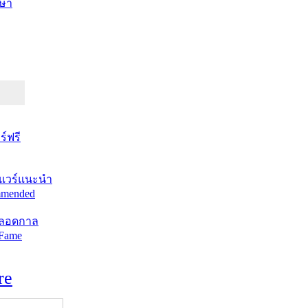
ษา
์ฟรี
แวร์แนะนำ
mended
ตลอดกาล
 Fame
re