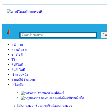
หน้าแรก
ดาวน์โหลด
ข่าวไอที
รีวิว
ทิปส์ไอที
สินค้าไอที
เช็ครอบหนัง
รวมคลิป Thaiware
เครื่องมือ
ซอฟต์แวร์
แอปพลิเคชันบนมือถือ
เช็คความเร็วเน็ต (Speedtest)