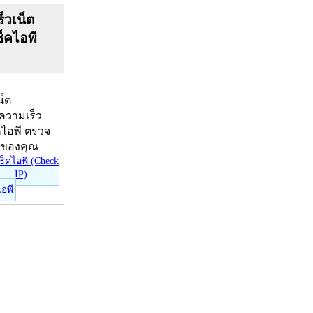
็วเน็ต
ช็คไอพี
น็ต
บความเร็ว
คไอพี ตรวจ
ีของคุณ
ไอพี