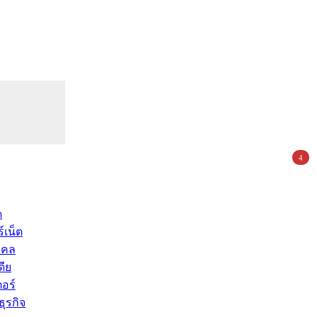
4
ด
์เน็ต
คคล
ดีย
อร์
ุรกิจ