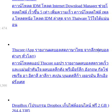
ดาวน์โหลด IDM โหลด Internet Download Manager ช่วยโ
หลดไฟล์ เร็วขึ้น 5 เท่า เพิ่มความเร็ว ดาวน์โหลดไฟล์ เพล
ง โหลดหนัง โหลด IDM ล่าสุด จาก Thaiware ไว้ใจได้แน่น
อน
: 474
Thscore (App รายงานผลบอลสดภาษาไทย จากลีกฟุตบอล
ต่างๆ ทั่วโลก)
ดาวน์โหลดแอป Thscore แอปฯ รายงานผลบอลสดรวดเร็ว
และแม่นยำทันใจ ผลบอลลีกดัง พรีเมียร์ลีก อังกฤษ กัลโช่
เซเรีย อา อิตาลี ลาลีกา สเปน บุนเดสลีก้า เยอรมัน ลีกเอิง
ฝรั่งเศส
6,366
DropBox (โปรแกรม Dropbox เก็บไฟล์ออนไลน์ ฟรี 2 GB )
264.4.3385