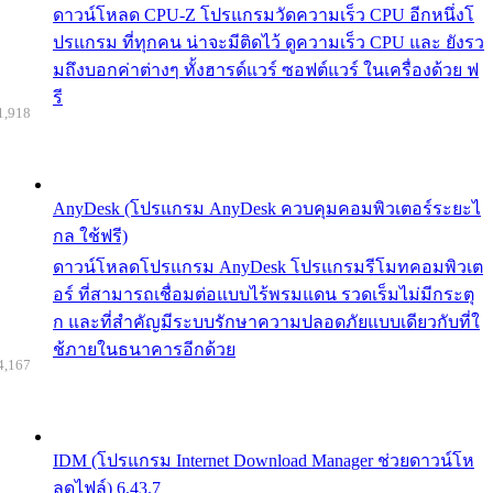
ดาวน์โหลด CPU-Z โปรแกรมวัดความเร็ว CPU อีกหนึ่งโ
ปรแกรม ที่ทุกคน น่าจะมีติดไว้ ดูความเร็ว CPU และ ยังรว
มถึงบอกค่าต่างๆ ทั้งฮารด์แวร์ ซอฟต์แวร์ ในเครื่องด้วย ฟ
รี
1,918
AnyDesk (โปรแกรม AnyDesk ควบคุมคอมพิวเตอร์ระยะไ
กล ใช้ฟรี)
ดาวน์โหลดโปรแกรม AnyDesk โปรแกรมรีโมทคอมพิวเต
อร์ ที่สามารถเชื่อมต่อแบบไร้พรมแดน รวดเร็มไม่มีกระตุ
ก และที่สำคัญมีระบบรักษาความปลอดภัยแบบเดียวกับที่ใ
ช้ภายในธนาคารอีกด้วย
4,167
IDM (โปรแกรม Internet Download Manager ช่วยดาวน์โห
ลดไฟล์) 6.43.7