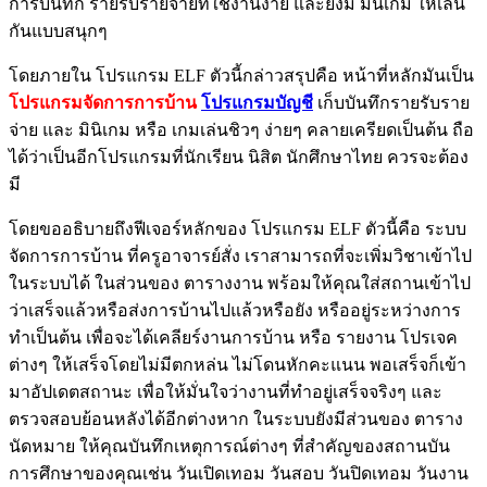
การบันทึก รายรับรายจ่ายที่ใช้งานง่าย และยังมี มินิเกม ให้เล่น
กันแบบสนุกๆ
โดยภายใน โปรแกรม ELF ตัวนี้กล่าวสรุปคือ หน้าที่หลักมันเป็น
โปรแกรมจัดการการบ้าน
โปรแกรมบัญชี
เก็บบันทึกรายรับราย
จ่าย และ มินิเกม หรือ เกมเล่นชิวๆ ง่ายๆ คลายเครียดเป็นต้น ถือ
ได้ว่าเป็นอีกโปรแกรมที่นักเรียน นิสิต นักศึกษาไทย ควรจะต้อง
มี
โดยขออธิบายถึงฟีเจอร์หลักของ โปรแกรม ELF ตัวนี้คือ ระบบ
จัดการการบ้าน ที่ครูอาจารย์สั่ง เราสามารถที่จะเพิ่มวิชาเข้าไป
ในระบบได้ ในส่วนของ ตารางงาน พร้อมให้คุณใส่สถานเข้าไป
ว่าเสร็จแล้วหรือส่งการบ้านไปแล้วหรือยัง หรืออยู่ระหว่างการ
ทำเป็นต้น เพื่อจะได้เคลียร์งานการบ้าน หรือ รายงาน โปรเจค
ต่างๆ ให้เสร็จโดยไม่มีตกหล่น ไม่โดนหักคะแนน พอเสร็จก็เข้า
มาอัปเดตสถานะ เพื่อให้มั่นใจว่างานที่ทำอยู่เสร็จจริงๆ และ
ตรวจสอบย้อนหลังได้อีกต่างหาก ในระบบยังมีส่วนของ ตาราง
นัดหมาย ให้คุณบันทึกเหตุการณ์ต่างๆ ที่สำคัญของสถานบัน
การศึกษาของคุณเช่น วันเปิดเทอม วันสอบ วันปิดเทอม วันงาน