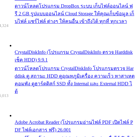
ดาวน์โหลดโปรแกรม DropBox ระบบ เก็บไฟล์ออนไลน์ ฟ
รี 2 GB รูปแบบออนไลน์ Cloud Storage ให้คุณเก็บข้อมูล เก็
บไฟล์ แชร์ไฟล์ ต่างๆ ให้คนอื่น เข้าถึงได้ ทุกที่ ทุกเวลา
4,324
CrystalDiskInfo (โปรแกรม CrystalDiskInfo ตรวจ Harddisk
เช็ค HDD) 9.9.1
ดาวน์โหลดโปรแกรม CrystalDiskInfo โปรแกรมตรวจ Har
ddisk ดู สถานะ HDD ดูอุณหภูมิเครื่อง ความเร็ว หาสาเหต
คอมพัง ดูฮาร์ดดิสก์ SSD ทั้ง Internal และ External HDD ไ
ด้
5,013
Adobe Acrobat Reader (โปรแกรมอ่านไฟล์ PDF เปิดไฟล์ P
DF ไฟล์เอกสาร ฟรี) 26.001