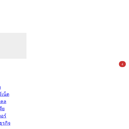
4
ด
์เน็ต
คคล
ดีย
อร์
ุรกิจ