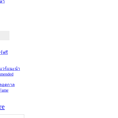
ษา
์ฟรี
แวร์แนะนำ
mended
ตลอดกาล
 Fame
re