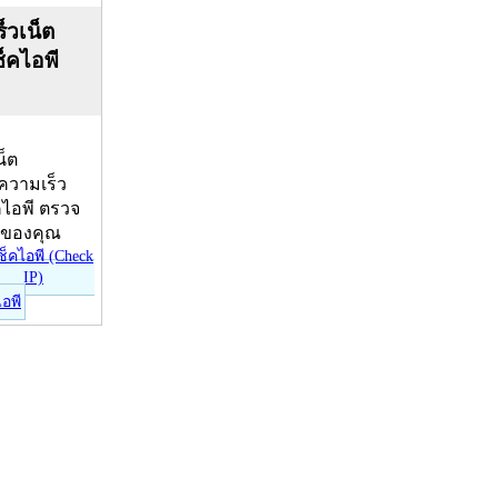
็วเน็ต
ช็คไอพี
น็ต
บความเร็ว
คไอพี ตรวจ
ีของคุณ
ไอพี