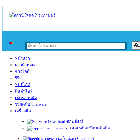
หน้าแรก
ดาวน์โหลด
ข่าวไอที
รีวิว
ทิปส์ไอที
สินค้าไอที
เช็ครอบหนัง
รวมคลิป Thaiware
เครื่องมือ
ซอฟต์แวร์
แอปพลิเคชันบนมือถือ
เช็คความเร็วเน็ต (Speedtest)