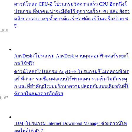
ดาวน์โหลด CPU-Z โปรแกรมวัดความเร็ว CPU อีกหนึ่งโ
ปรแกรม ที่ทุกคน น่าจะมีติดไว้ ดูความเร็ว CPU และ ยังรว
มถึงบอกค่าต่างๆ ทั้งฮารด์แวร์ ซอฟต์แวร์ ในเครื่องด้วย ฟ
รี
1,918
AnyDesk (โปรแกรม AnyDesk ควบคุมคอมพิวเตอร์ระยะไ
กล ใช้ฟรี)
ดาวน์โหลดโปรแกรม AnyDesk โปรแกรมรีโมทคอมพิวเต
อร์ ที่สามารถเชื่อมต่อแบบไร้พรมแดน รวดเร็มไม่มีกระตุ
ก และที่สำคัญมีระบบรักษาความปลอดภัยแบบเดียวกับที่ใ
ช้ภายในธนาคารอีกด้วย
4,167
IDM (โปรแกรม Internet Download Manager ช่วยดาวน์โห
ลดไฟล์) 6.43.7