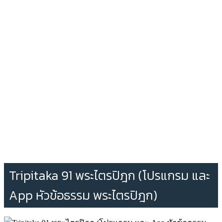
Tripitaka 91 พระไตรปิฎก (โปรแกรม และ
App หัวข้อธรรม พระไตรปิฎก)