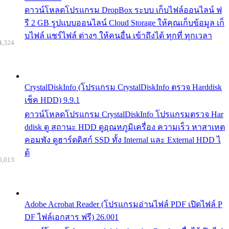
ดาวน์โหลดโปรแกรม DropBox ระบบ เก็บไฟล์ออนไลน์ ฟ
รี 2 GB รูปแบบออนไลน์ Cloud Storage ให้คุณเก็บข้อมูล เก็
บไฟล์ แชร์ไฟล์ ต่างๆ ให้คนอื่น เข้าถึงได้ ทุกที่ ทุกเวลา
4,324
CrystalDiskInfo (โปรแกรม CrystalDiskInfo ตรวจ Harddisk
เช็ค HDD) 9.9.1
ดาวน์โหลดโปรแกรม CrystalDiskInfo โปรแกรมตรวจ Har
ddisk ดู สถานะ HDD ดูอุณหภูมิเครื่อง ความเร็ว หาสาเหต
คอมพัง ดูฮาร์ดดิสก์ SSD ทั้ง Internal และ External HDD ไ
ด้
5,013
Adobe Acrobat Reader (โปรแกรมอ่านไฟล์ PDF เปิดไฟล์ P
DF ไฟล์เอกสาร ฟรี) 26.001