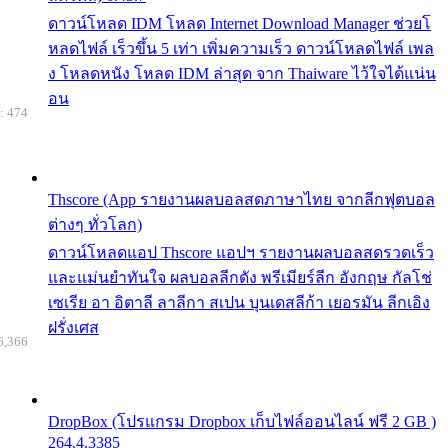
ดาวน์โหลด IDM โหลด Internet Download Manager ช่วยโ
หลดไฟล์ เร็วขึ้น 5 เท่า เพิ่มความเร็ว ดาวน์โหลดไฟล์ เพล
ง โหลดหนัง โหลด IDM ล่าสุด จาก Thaiware ไว้ใจได้แน่น
อน
: 474
Thscore (App รายงานผลบอลสดภาษาไทย จากลีกฟุตบอล
ต่างๆ ทั่วโลก)
ดาวน์โหลดแอป Thscore แอปฯ รายงานผลบอลสดรวดเร็ว
และแม่นยำทันใจ ผลบอลลีกดัง พรีเมียร์ลีก อังกฤษ กัลโช่
เซเรีย อา อิตาลี ลาลีกา สเปน บุนเดสลีก้า เยอรมัน ลีกเอิง
ฝรั่งเศส
6,366
DropBox (โปรแกรม Dropbox เก็บไฟล์ออนไลน์ ฟรี 2 GB )
264.4.3385