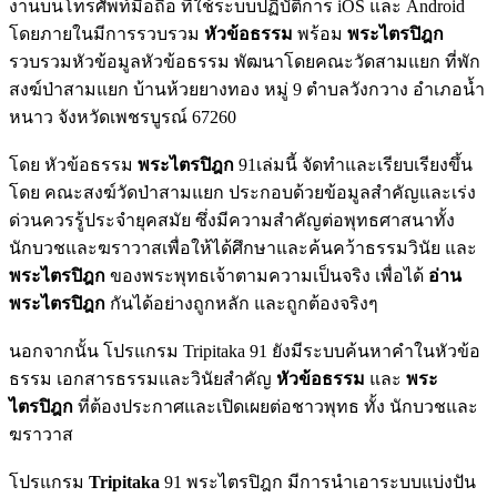
งานบนโทรศัพท์มือถือ ที่ใช้ระบบปฏิบัติการ iOS และ Android
โดยภายในมีการรวบรวม
หัวข้อธรรม
พร้อม
พระไตรปิฎก
รวบรวมหัวข้อมูลหัวข้อธรรม พัฒนาโดยคณะวัดสามแยก ที่พัก
สงฆ์ป่าสามแยก บ้านห้วยยางทอง หมู่ 9 ตำบลวังกวาง อำเภอน้ำ
หนาว จังหวัดเพชรบูรณ์ 67260
โดย หัวข้อธรรม
พระไตรปิฎก
91เล่มนี้ จัดทำและเรียบเรียงขึ้น
โดย คณะสงฆ์วัดป่าสามแยก ประกอบด้วยข้อมูลสำคัญและเร่ง
ด่วนควรรู้ประจำยุคสมัย ซึ่งมีความสำคัญต่อพุทธศาสนาทั้ง
นักบวชและฆราวาสเพื่อให้ได้ศึกษาและค้นคว้าธรรมวินัย และ
พระไตรปิฎก
ของพระพุทธเจ้าตามความเป็นจริง เพื่อได้
อ่าน
พระไตรปิฎก
กันได้อย่างถูกหลัก และถูกต้องจริงๆ
นอกจากนั้น โปรแกรม Tripitaka 91 ยังมีระบบค้นหาคำในหัวข้อ
ธรรม เอกสารธรรมและวินัยสำคัญ
หัวข้อธรรม
และ
พระ
ไตรปิฎก
ที่ต้องประกาศและเปิดเผยต่อชาวพุทธ ทั้ง นักบวชและ
ฆราวาส
โปรแกรม
Tripitaka
91 พระไตรปิฎก มีการนำเอาระบบแบ่งปัน