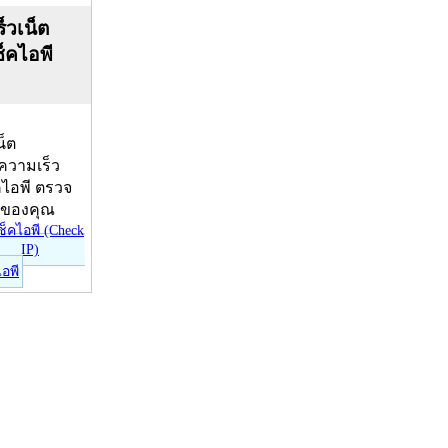
็วเน็ต
ช็คไอพี
น็ต
บความเร็ว
คไอพี ตรวจ
ีของคุณ
ไอพี