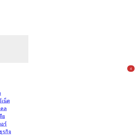
4
ด
์เน็ต
คคล
ดีย
อร์
ุรกิจ