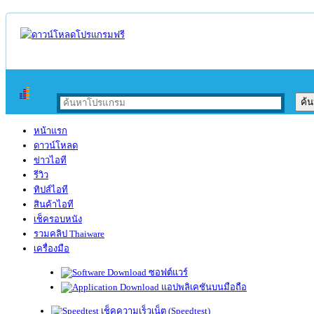
หน้าแรก
ดาวน์โหลด
ข่าวไอที
รีวิว
ทิปส์ไอที
สินค้าไอที
เช็ครอบหนัง
รวมคลิป Thaiware
เครื่องมือ
ซอฟต์แวร์
แอปพลิเคชันบนมือถือ
เช็คความเร็วเน็ต (Speedtest)