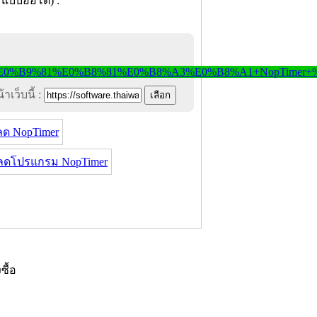
าเว็บนี้ :
ด NopTimer
ลดโปรแกรม NopTimer
งซื้อ