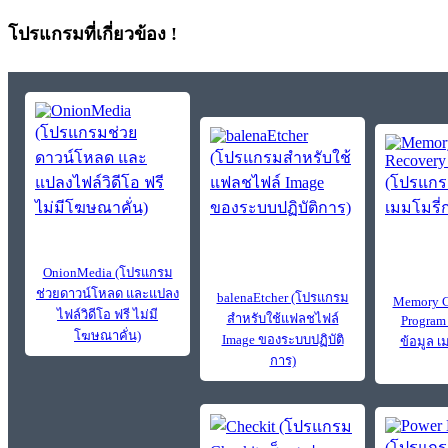
โปรแกรมที่เกี่ยวข้อง !
OnionMedia (โปรแกรม
ช่วยดาวน์โหลด และแปลง
balenaEtcher (โปรแกรม
Memory C
ไฟล์วิดีโอ ฟรี ไม่มี
สำหรับใช้แฟลชไฟล์
Program
โฆษณาคั่น)
Image ของระบบปฏิบัติ
ข้อมูล เ
การ)