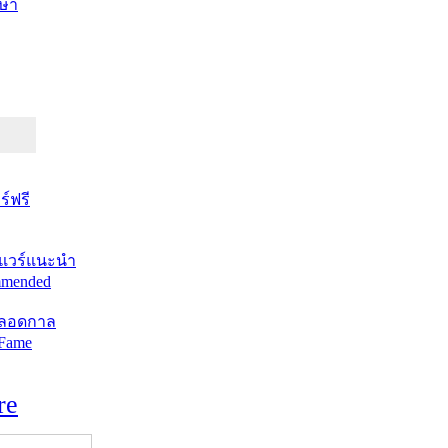
ษา
์ฟรี
แวร์แนะนำ
mended
ตลอดกาล
 Fame
re