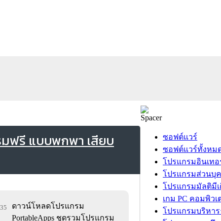
รมฟรี แบบพกพา เสียบ
ซอฟต์แวร์
ซอฟต์แวร์ทั้งหม
โปรแกรมอินเทอร
โปรแกรมส่วนบุ
โปรแกรมมัลติมีเ
เกม PC คอมพิวเต
ดาวน์โหลดโปรแกรม
935
โปรแกรมบริหารธ
PortableApps ชุดรวมโปรแกรม