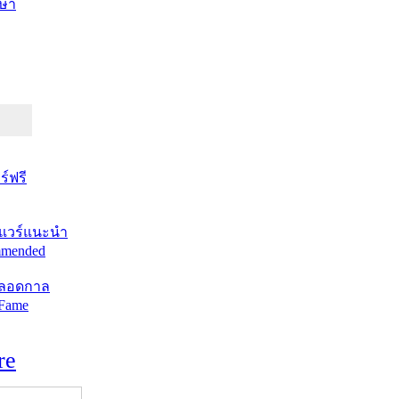
ษา
์ฟรี
แวร์แนะนำ
mended
ตลอดกาล
 Fame
re