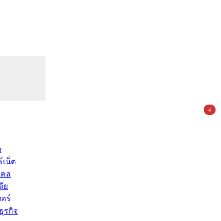
4
ด
์เน็ต
คคล
ดีย
อร์
ุรกิจ