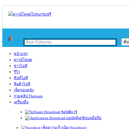
หน้าแรก
ดาวน์โหลด
ข่าวไอที
รีวิว
ทิปส์ไอที
สินค้าไอที
เช็ครอบหนัง
รวมคลิป Thaiware
เครื่องมือ
ซอฟต์แวร์
แอปพลิเคชันบนมือถือ
เช็คความเร็วเน็ต (Speedtest)