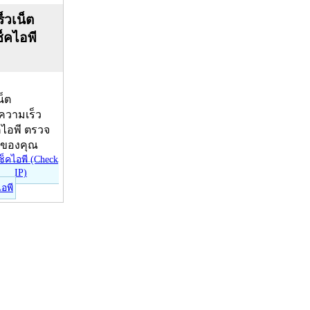
็วเน็ต
ช็คไอพี
น็ต
บความเร็ว
คไอพี ตรวจ
ีของคุณ
ไอพี