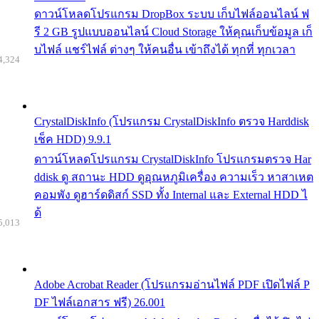
ดาวน์โหลดโปรแกรม DropBox ระบบ เก็บไฟล์ออนไลน์ ฟ
รี 2 GB รูปแบบออนไลน์ Cloud Storage ให้คุณเก็บข้อมูล เก็
บไฟล์ แชร์ไฟล์ ต่างๆ ให้คนอื่น เข้าถึงได้ ทุกที่ ทุกเวลา
4,324
CrystalDiskInfo (โปรแกรม CrystalDiskInfo ตรวจ Harddisk
เช็ค HDD) 9.9.1
ดาวน์โหลดโปรแกรม CrystalDiskInfo โปรแกรมตรวจ Har
ddisk ดู สถานะ HDD ดูอุณหภูมิเครื่อง ความเร็ว หาสาเหต
คอมพัง ดูฮาร์ดดิสก์ SSD ทั้ง Internal และ External HDD ไ
ด้
5,013
Adobe Acrobat Reader (โปรแกรมอ่านไฟล์ PDF เปิดไฟล์ P
DF ไฟล์เอกสาร ฟรี) 26.001