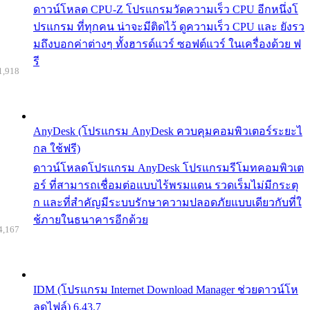
ดาวน์โหลด CPU-Z โปรแกรมวัดความเร็ว CPU อีกหนึ่งโ
ปรแกรม ที่ทุกคน น่าจะมีติดไว้ ดูความเร็ว CPU และ ยังรว
มถึงบอกค่าต่างๆ ทั้งฮารด์แวร์ ซอฟต์แวร์ ในเครื่องด้วย ฟ
รี
1,918
AnyDesk (โปรแกรม AnyDesk ควบคุมคอมพิวเตอร์ระยะไ
กล ใช้ฟรี)
ดาวน์โหลดโปรแกรม AnyDesk โปรแกรมรีโมทคอมพิวเต
อร์ ที่สามารถเชื่อมต่อแบบไร้พรมแดน รวดเร็มไม่มีกระตุ
ก และที่สำคัญมีระบบรักษาความปลอดภัยแบบเดียวกับที่ใ
ช้ภายในธนาคารอีกด้วย
4,167
IDM (โปรแกรม Internet Download Manager ช่วยดาวน์โห
ลดไฟล์) 6.43.7