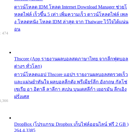
ดาวน์โหลด IDM โหลด Internet Download Manager ช่วยโ
หลดไฟล์ เร็วขึ้น 5 เท่า เพิ่มความเร็ว ดาวน์โหลดไฟล์ เพล
ง โหลดหนัง โหลด IDM ล่าสุด จาก Thaiware ไว้ใจได้แน่น
อน
: 474
Thscore (App รายงานผลบอลสดภาษาไทย จากลีกฟุตบอล
ต่างๆ ทั่วโลก)
ดาวน์โหลดแอป Thscore แอปฯ รายงานผลบอลสดรวดเร็ว
และแม่นยำทันใจ ผลบอลลีกดัง พรีเมียร์ลีก อังกฤษ กัลโช่
เซเรีย อา อิตาลี ลาลีกา สเปน บุนเดสลีก้า เยอรมัน ลีกเอิง
ฝรั่งเศส
6,366
DropBox (โปรแกรม Dropbox เก็บไฟล์ออนไลน์ ฟรี 2 GB )
264.4.3385