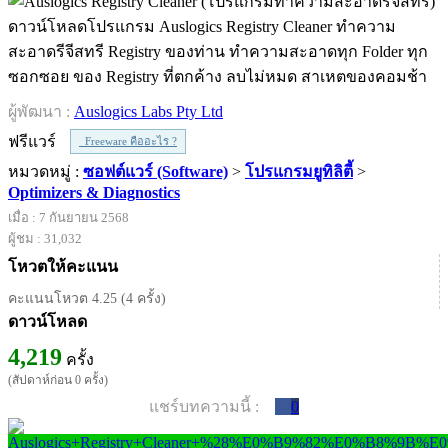
ดาวน์โหลดโปรแกรม Auslogics Registry Cleaner ทำความ
สะอาดรีจีสทรี Registry ของท่าน ทำความสะอาดทุก Folder ทุก
ซอกซอย ของ Registry ที่ตกค้าง ลบไม่หมด สาเหตของคอมช้า
ผู้พัฒนา :
Auslogics Labs Pty Ltd
ฟรีแวร์
Freeware คืออะไร ?
หมวดหมู่ :
ซอฟต์แวร์ (Software)
>
โปรแกรมยูทิลิตี้
>
Optimizers & Diagnostics
เมื่อ : 7 กันยายน 2568
ผู้ชม : 31,032
โหวตให้คะแนน
คะแนนโหวต 4.25 (4 ครั้ง)
ดาวน์โหลด
4,219
ครั้ง
(สัปดาห์ก่อน 0 ครั้ง)
แชร์บทความนี้ :
0