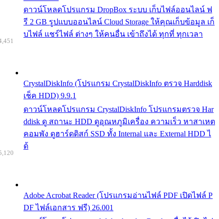
ดาวน์โหลดโปรแกรม DropBox ระบบ เก็บไฟล์ออนไลน์ ฟ
รี 2 GB รูปแบบออนไลน์ Cloud Storage ให้คุณเก็บข้อมูล เก็
บไฟล์ แชร์ไฟล์ ต่างๆ ให้คนอื่น เข้าถึงได้ ทุกที่ ทุกเวลา
4,451
CrystalDiskInfo (โปรแกรม CrystalDiskInfo ตรวจ Harddisk
เช็ค HDD) 9.9.1
ดาวน์โหลดโปรแกรม CrystalDiskInfo โปรแกรมตรวจ Har
ddisk ดู สถานะ HDD ดูอุณหภูมิเครื่อง ความเร็ว หาสาเหต
คอมพัง ดูฮาร์ดดิสก์ SSD ทั้ง Internal และ External HDD ไ
ด้
5,120
Adobe Acrobat Reader (โปรแกรมอ่านไฟล์ PDF เปิดไฟล์ P
DF ไฟล์เอกสาร ฟรี) 26.001