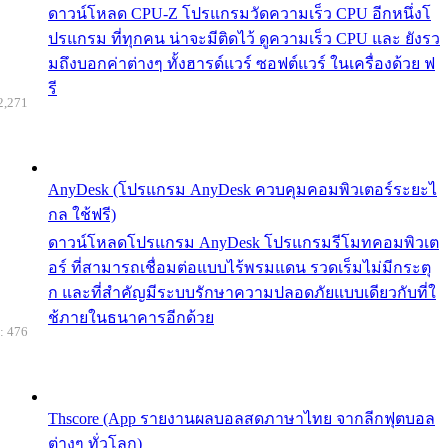
ดาวน์โหลด CPU-Z โปรแกรมวัดความเร็ว CPU อีกหนึ่งโ
ปรแกรม ที่ทุกคน น่าจะมีติดไว้ ดูความเร็ว CPU และ ยังรว
มถึงบอกค่าต่างๆ ทั้งฮารด์แวร์ ซอฟต์แวร์ ในเครื่องด้วย ฟ
รี
2,271
AnyDesk (โปรแกรม AnyDesk ควบคุมคอมพิวเตอร์ระยะไ
กล ใช้ฟรี)
ดาวน์โหลดโปรแกรม AnyDesk โปรแกรมรีโมทคอมพิวเต
อร์ ที่สามารถเชื่อมต่อแบบไร้พรมแดน รวดเร็มไม่มีกระตุ
ก และที่สำคัญมีระบบรักษาความปลอดภัยแบบเดียวกับที่ใ
ช้ภายในธนาคารอีกด้วย
: 476
Thscore (App รายงานผลบอลสดภาษาไทย จากลีกฟุตบอล
ต่างๆ ทั่วโลก)