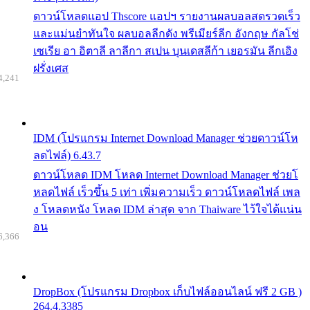
ดาวน์โหลดแอป Thscore แอปฯ รายงานผลบอลสดรวดเร็ว
และแม่นยำทันใจ ผลบอลลีกดัง พรีเมียร์ลีก อังกฤษ กัลโช่
เซเรีย อา อิตาลี ลาลีกา สเปน บุนเดสลีก้า เยอรมัน ลีกเอิง
ฝรั่งเศส
4,241
IDM (โปรแกรม Internet Download Manager ช่วยดาวน์โห
ลดไฟล์) 6.43.7
ดาวน์โหลด IDM โหลด Internet Download Manager ช่วยโ
หลดไฟล์ เร็วขึ้น 5 เท่า เพิ่มความเร็ว ดาวน์โหลดไฟล์ เพล
ง โหลดหนัง โหลด IDM ล่าสุด จาก Thaiware ไว้ใจได้แน่น
อน
6,366
DropBox (โปรแกรม Dropbox เก็บไฟล์ออนไลน์ ฟรี 2 GB )
264.4.3385