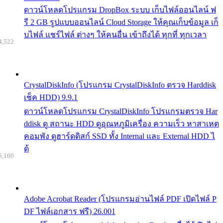
ดาวน์โหลดโปรแกรม DropBox ระบบ เก็บไฟล์ออนไลน์ ฟ
รี 2 GB รูปแบบออนไลน์ Cloud Storage ให้คุณเก็บข้อมูล เก็
บไฟล์ แชร์ไฟล์ ต่างๆ ให้คนอื่น เข้าถึงได้ ทุกที่ ทุกเวลา
4,522
CrystalDiskInfo (โปรแกรม CrystalDiskInfo ตรวจ Harddisk
เช็ค HDD) 9.9.1
ดาวน์โหลดโปรแกรม CrystalDiskInfo โปรแกรมตรวจ Har
ddisk ดู สถานะ HDD ดูอุณหภูมิเครื่อง ความเร็ว หาสาเหต
คอมพัง ดูฮาร์ดดิสก์ SSD ทั้ง Internal และ External HDD ไ
ด้
5,160
Adobe Acrobat Reader (โปรแกรมอ่านไฟล์ PDF เปิดไฟล์ P
DF ไฟล์เอกสาร ฟรี) 26.001