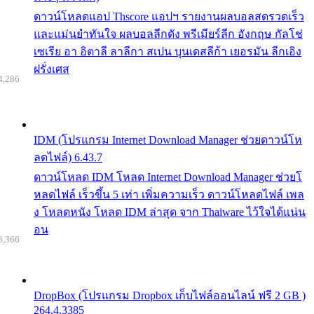
ดาวน์โหลดแอป Thscore แอปฯ รายงานผลบอลสดรวดเร็ว
และแม่นยำทันใจ ผลบอลลีกดัง พรีเมียร์ลีก อังกฤษ กัลโช่
เซเรีย อา อิตาลี ลาลีกา สเปน บุนเดสลีก้า เยอรมัน ลีกเอิง
ฝรั่งเศส
4,286
IDM (โปรแกรม Internet Download Manager ช่วยดาวน์โห
ลดไฟล์) 6.43.7
ดาวน์โหลด IDM โหลด Internet Download Manager ช่วยโ
หลดไฟล์ เร็วขึ้น 5 เท่า เพิ่มความเร็ว ดาวน์โหลดไฟล์ เพล
ง โหลดหนัง โหลด IDM ล่าสุด จาก Thaiware ไว้ใจได้แน่น
อน
6,366
DropBox (โปรแกรม Dropbox เก็บไฟล์ออนไลน์ ฟรี 2 GB )
264.4.3385