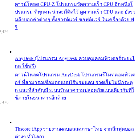
ดาวน์โหลด CPU-Z โปรแกรมวัดความเร็ว CPU อีกหนึ่งโ
ปรแกรม ที่ทุกคน น่าจะมีติดไว้ ดูความเร็ว CPU และ ยังรว
มถึงบอกค่าต่างๆ ทั้งฮารด์แวร์ ซอฟต์แวร์ ในเครื่องด้วย ฟ
รี
2,426
AnyDesk (โปรแกรม AnyDesk ควบคุมคอมพิวเตอร์ระยะไ
กล ใช้ฟรี)
ดาวน์โหลดโปรแกรม AnyDesk โปรแกรมรีโมทคอมพิวเต
อร์ ที่สามารถเชื่อมต่อแบบไร้พรมแดน รวดเร็มไม่มีกระตุ
ก และที่สำคัญมีระบบรักษาความปลอดภัยแบบเดียวกับที่ใ
ช้ภายในธนาคารอีกด้วย
: 476
Thscore (App รายงานผลบอลสดภาษาไทย จากลีกฟุตบอล
ต่างๆ ทั่วโลก)