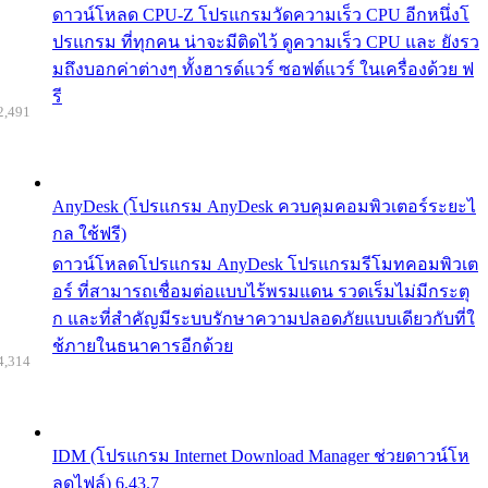
ดาวน์โหลด CPU-Z โปรแกรมวัดความเร็ว CPU อีกหนึ่งโ
ปรแกรม ที่ทุกคน น่าจะมีติดไว้ ดูความเร็ว CPU และ ยังรว
มถึงบอกค่าต่างๆ ทั้งฮารด์แวร์ ซอฟต์แวร์ ในเครื่องด้วย ฟ
รี
2,491
AnyDesk (โปรแกรม AnyDesk ควบคุมคอมพิวเตอร์ระยะไ
กล ใช้ฟรี)
ดาวน์โหลดโปรแกรม AnyDesk โปรแกรมรีโมทคอมพิวเต
อร์ ที่สามารถเชื่อมต่อแบบไร้พรมแดน รวดเร็มไม่มีกระตุ
ก และที่สำคัญมีระบบรักษาความปลอดภัยแบบเดียวกับที่ใ
ช้ภายในธนาคารอีกด้วย
4,314
IDM (โปรแกรม Internet Download Manager ช่วยดาวน์โห
ลดไฟล์) 6.43.7