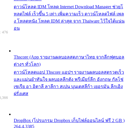
ดาวน์โหลด IDM โหลด Internet Download Manager ช่วยโ
หลดไฟล์ เร็วขึ้น 5 เท่า เพิ่มความเร็ว ดาวน์โหลดไฟล์ เพล
ง โหลดหนัง โหลด IDM ล่าสุด จาก Thaiware ไว้ใจได้แน่น
อน
: 476
Thscore (App รายงานผลบอลสดภาษาไทย จากลีกฟุตบอล
ต่างๆ ทั่วโลก)
ดาวน์โหลดแอป Thscore แอปฯ รายงานผลบอลสดรวดเร็ว
และแม่นยำทันใจ ผลบอลลีกดัง พรีเมียร์ลีก อังกฤษ กัลโช่
เซเรีย อา อิตาลี ลาลีกา สเปน บุนเดสลีก้า เยอรมัน ลีกเอิง
ฝรั่งเศส
6,366
DropBox (โปรแกรม Dropbox เก็บไฟล์ออนไลน์ ฟรี 2 GB )
264.4.3385