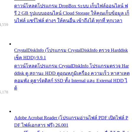
ดาวน์โหลดโปรแกรม DropBox ระบบ เก็บไฟล์ออนไลน์ ฟ
รี 2 GB รูปแบบออนไลน์ Cloud Storage ให้คุณเก็บข้อมูล เก็
บไฟล์ แชร์ไฟล์ ต่างๆ ให้คนอื่น เข้าถึงได้ ทุกที่ ทุกเวลา
4,559
CrystalDiskInfo (โปรแกรม CrystalDiskInfo ตรวจ Harddisk
เช็ค HDD) 9.9.1
ดาวน์โหลดโปรแกรม CrystalDiskInfo โปรแกรมตรวจ Har
ddisk ดู สถานะ HDD ดูอุณหภูมิเครื่อง ความเร็ว หาสาเหต
คอมพัง ดูฮาร์ดดิสก์ SSD ทั้ง Internal และ External HDD ไ
ด้
5,178
Adobe Acrobat Reader (โปรแกรมอ่านไฟล์ PDF เปิดไฟล์ P
DF ไฟล์เอกสาร ฟรี) 26.001