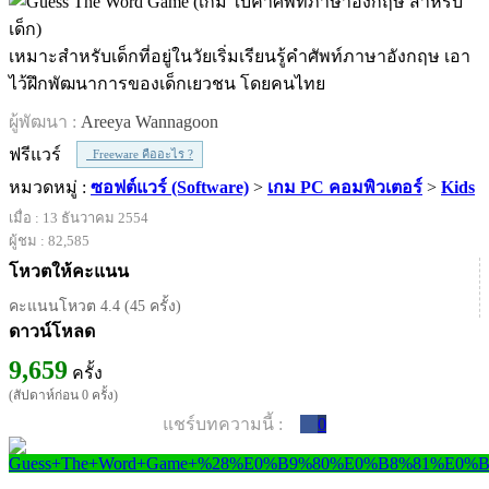
เหมาะสำหรับเด็กที่อยู่ในวัยเริ่มเรียนรู้คำศัพท์ภาษาอังกฤษ เอา
ไว้ฝึกพัฒนาการของเด็กเยวชน โดยคนไทย
ผู้พัฒนา :
Areeya Wannagoon
ฟรีแวร์
Freeware คืออะไร ?
หมวดหมู่ :
ซอฟต์แวร์ (Software)
>
เกม PC คอมพิวเตอร์
>
Kids
เมื่อ : 13 ธันวาคม 2554
ผู้ชม : 82,585
โหวตให้คะแนน
คะแนนโหวต 4.4 (45 ครั้ง)
ดาวน์โหลด
9,659
ครั้ง
(สัปดาห์ก่อน 0 ครั้ง)
แชร์บทความนี้ :
0