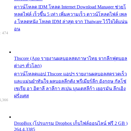
ดาวน์โหลด IDM โหลด Internet Download Manager ช่วยโ
หลดไฟล์ เร็วขึ้น 5 เท่า เพิ่มความเร็ว ดาวน์โหลดไฟล์ เพล
ง โหลดหนัง โหลด IDM ล่าสุด จาก Thaiware ไว้ใจได้แน่น
อน
: 474
Thscore (App รายงานผลบอลสดภาษาไทย จากลีกฟุตบอล
ต่างๆ ทั่วโลก)
ดาวน์โหลดแอป Thscore แอปฯ รายงานผลบอลสดรวดเร็ว
และแม่นยำทันใจ ผลบอลลีกดัง พรีเมียร์ลีก อังกฤษ กัลโช่
เซเรีย อา อิตาลี ลาลีกา สเปน บุนเดสลีก้า เยอรมัน ลีกเอิง
ฝรั่งเศส
6,366
DropBox (โปรแกรม Dropbox เก็บไฟล์ออนไลน์ ฟรี 2 GB )
264.4.3385