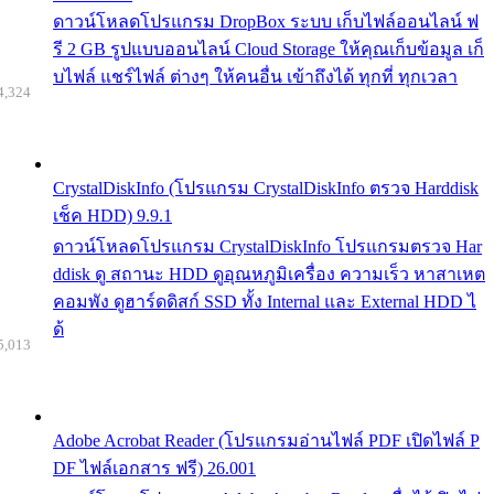
ดาวน์โหลดโปรแกรม DropBox ระบบ เก็บไฟล์ออนไลน์ ฟ
รี 2 GB รูปแบบออนไลน์ Cloud Storage ให้คุณเก็บข้อมูล เก็
บไฟล์ แชร์ไฟล์ ต่างๆ ให้คนอื่น เข้าถึงได้ ทุกที่ ทุกเวลา
4,324
CrystalDiskInfo (โปรแกรม CrystalDiskInfo ตรวจ Harddisk
เช็ค HDD) 9.9.1
ดาวน์โหลดโปรแกรม CrystalDiskInfo โปรแกรมตรวจ Har
ddisk ดู สถานะ HDD ดูอุณหภูมิเครื่อง ความเร็ว หาสาเหต
คอมพัง ดูฮาร์ดดิสก์ SSD ทั้ง Internal และ External HDD ไ
ด้
5,013
Adobe Acrobat Reader (โปรแกรมอ่านไฟล์ PDF เปิดไฟล์ P
DF ไฟล์เอกสาร ฟรี) 26.001