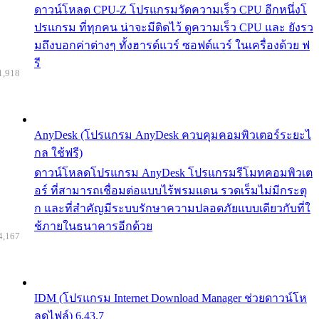
ดาวน์โหลด CPU-Z โปรแกรมวัดความเร็ว CPU อีกหนึ่งโ
ปรแกรม ที่ทุกคน น่าจะมีติดไว้ ดูความเร็ว CPU และ ยังรว
มถึงบอกค่าต่างๆ ทั้งฮารด์แวร์ ซอฟต์แวร์ ในเครื่องด้วย ฟ
รี
1,918
AnyDesk (โปรแกรม AnyDesk ควบคุมคอมพิวเตอร์ระยะไ
กล ใช้ฟรี)
ดาวน์โหลดโปรแกรม AnyDesk โปรแกรมรีโมทคอมพิวเต
อร์ ที่สามารถเชื่อมต่อแบบไร้พรมแดน รวดเร็มไม่มีกระตุ
ก และที่สำคัญมีระบบรักษาความปลอดภัยแบบเดียวกับที่ใ
ช้ภายในธนาคารอีกด้วย
4,167
IDM (โปรแกรม Internet Download Manager ช่วยดาวน์โห
ลดไฟล์) 6.43.7