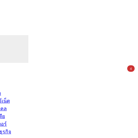
4
ด
์เน็ต
คคล
ดีย
อร์
ุรกิจ