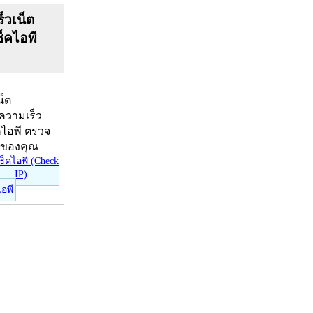
็วเน็ต
ช็คไอพี
น็ต
บความเร็ว
คไอพี ตรวจ
ีของคุณ
ไอพี