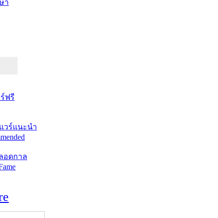
ษา
์ฟรี
แวร์แนะนำ
mended
ตลอดกาล
 Fame
re