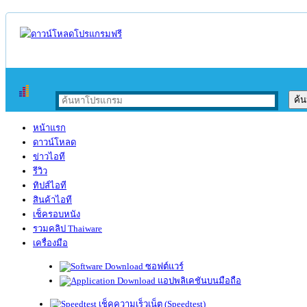
หน้าแรก
ดาวน์โหลด
ข่าวไอที
รีวิว
ทิปส์ไอที
สินค้าไอที
เช็ครอบหนัง
รวมคลิป Thaiware
เครื่องมือ
ซอฟต์แวร์
แอปพลิเคชันบนมือถือ
เช็คความเร็วเน็ต (Speedtest)