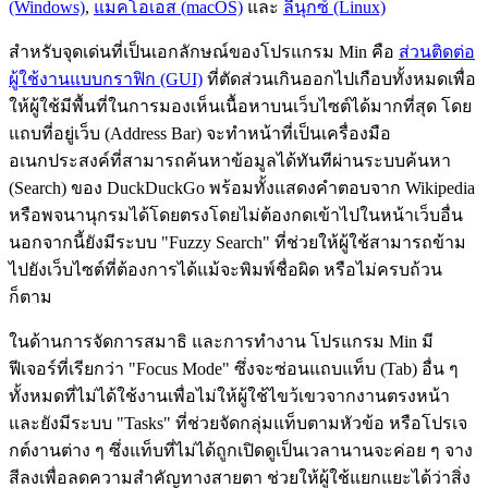
(Windows)
,
แมคโอเอส (macOS)
และ
ลีนุกซ์ (Linux)
สำหรับจุดเด่นที่เป็นเอกลักษณ์ของโปรแกรม Min คือ
ส่วนติดต่อ
ผู้ใช้งานแบบกราฟิก (GUI)
ที่ตัดส่วนเกินออกไปเกือบทั้งหมดเพื่อ
ให้ผู้ใช้มีพื้นที่ในการมองเห็นเนื้อหาบนเว็บไซต์ได้มากที่สุด โดย
แถบที่อยู่เว็บ (Address Bar) จะทำหน้าที่เป็นเครื่องมือ
อเนกประสงค์ที่สามารถค้นหาข้อมูลได้ทันทีผ่านระบบค้นหา
(Search) ของ DuckDuckGo พร้อมทั้งแสดงคำตอบจาก Wikipedia
หรือพจนานุกรมได้โดยตรงโดยไม่ต้องกดเข้าไปในหน้าเว็บอื่น
นอกจากนี้ยังมีระบบ "Fuzzy Search" ที่ช่วยให้ผู้ใช้สามารถข้าม
ไปยังเว็บไซต์ที่ต้องการได้แม้จะพิมพ์ชื่อผิด หรือไม่ครบถ้วน
ก็ตาม
ในด้านการจัดการสมาธิ และการทำงาน โปรแกรม Min มี
ฟีเจอร์ที่เรียกว่า "Focus Mode" ซึ่งจะซ่อนแถบแท็บ (Tab) อื่น ๆ
ทั้งหมดที่ไม่ได้ใช้งานเพื่อไม่ให้ผู้ใช้ไขว้เขวจากงานตรงหน้า
และยังมีระบบ "Tasks" ที่ช่วยจัดกลุ่มแท็บตามหัวข้อ หรือโปรเจ
กต์งานต่าง ๆ ซึ่งแท็บที่ไม่ได้ถูกเปิดดูเป็นเวลานานจะค่อย ๆ จาง
สีลงเพื่อลดความสำคัญทางสายตา ช่วยให้ผู้ใช้แยกแยะได้ว่าสิ่ง