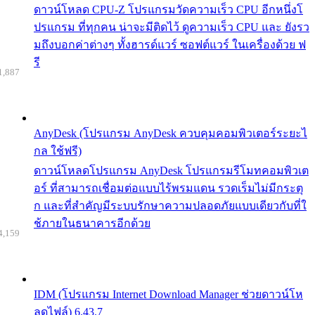
ดาวน์โหลด CPU-Z โปรแกรมวัดความเร็ว CPU อีกหนึ่งโ
ปรแกรม ที่ทุกคน น่าจะมีติดไว้ ดูความเร็ว CPU และ ยังรว
มถึงบอกค่าต่างๆ ทั้งฮารด์แวร์ ซอฟต์แวร์ ในเครื่องด้วย ฟ
รี
1,887
AnyDesk (โปรแกรม AnyDesk ควบคุมคอมพิวเตอร์ระยะไ
กล ใช้ฟรี)
ดาวน์โหลดโปรแกรม AnyDesk โปรแกรมรีโมทคอมพิวเต
อร์ ที่สามารถเชื่อมต่อแบบไร้พรมแดน รวดเร็มไม่มีกระตุ
ก และที่สำคัญมีระบบรักษาความปลอดภัยแบบเดียวกับที่ใ
ช้ภายในธนาคารอีกด้วย
4,159
IDM (โปรแกรม Internet Download Manager ช่วยดาวน์โห
ลดไฟล์) 6.43.7