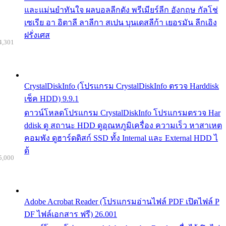
และแม่นยำทันใจ ผลบอลลีกดัง พรีเมียร์ลีก อังกฤษ กัลโช่
เซเรีย อา อิตาลี ลาลีกา สเปน บุนเดสลีก้า เยอรมัน ลีกเอิง
ฝรั่งเศส
4,301
CrystalDiskInfo (โปรแกรม CrystalDiskInfo ตรวจ Harddisk
เช็ค HDD) 9.9.1
ดาวน์โหลดโปรแกรม CrystalDiskInfo โปรแกรมตรวจ Har
ddisk ดู สถานะ HDD ดูอุณหภูมิเครื่อง ความเร็ว หาสาเหต
คอมพัง ดูฮาร์ดดิสก์ SSD ทั้ง Internal และ External HDD ไ
ด้
5,000
Adobe Acrobat Reader (โปรแกรมอ่านไฟล์ PDF เปิดไฟล์ P
DF ไฟล์เอกสาร ฟรี) 26.001