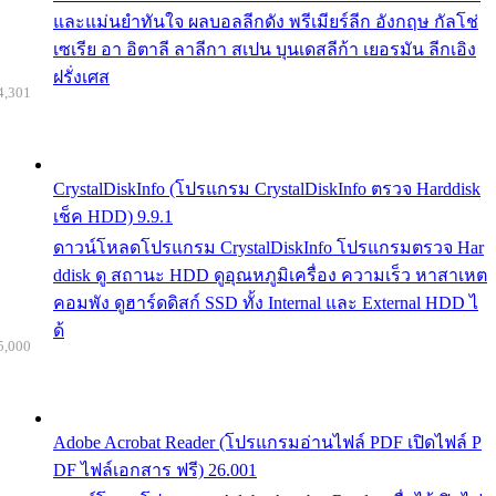
และแม่นยำทันใจ ผลบอลลีกดัง พรีเมียร์ลีก อังกฤษ กัลโช่
เซเรีย อา อิตาลี ลาลีกา สเปน บุนเดสลีก้า เยอรมัน ลีกเอิง
ฝรั่งเศส
4,301
CrystalDiskInfo (โปรแกรม CrystalDiskInfo ตรวจ Harddisk
เช็ค HDD) 9.9.1
ดาวน์โหลดโปรแกรม CrystalDiskInfo โปรแกรมตรวจ Har
ddisk ดู สถานะ HDD ดูอุณหภูมิเครื่อง ความเร็ว หาสาเหต
คอมพัง ดูฮาร์ดดิสก์ SSD ทั้ง Internal และ External HDD ไ
ด้
5,000
Adobe Acrobat Reader (โปรแกรมอ่านไฟล์ PDF เปิดไฟล์ P
DF ไฟล์เอกสาร ฟรี) 26.001