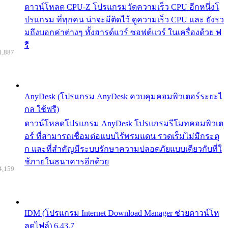
ดาวน์โหลด CPU-Z โปรแกรมวัดความเร็ว CPU อีกหนึ่งโ
ปรแกรม ที่ทุกคน น่าจะมีติดไว้ ดูความเร็ว CPU และ ยังรว
มถึงบอกค่าต่างๆ ทั้งฮารด์แวร์ ซอฟต์แวร์ ในเครื่องด้วย ฟ
รี
1,887
AnyDesk (โปรแกรม AnyDesk ควบคุมคอมพิวเตอร์ระยะไ
กล ใช้ฟรี)
ดาวน์โหลดโปรแกรม AnyDesk โปรแกรมรีโมทคอมพิวเต
อร์ ที่สามารถเชื่อมต่อแบบไร้พรมแดน รวดเร็มไม่มีกระตุ
ก และที่สำคัญมีระบบรักษาความปลอดภัยแบบเดียวกับที่ใ
ช้ภายในธนาคารอีกด้วย
4,159
IDM (โปรแกรม Internet Download Manager ช่วยดาวน์โห
ลดไฟล์) 6.43.7