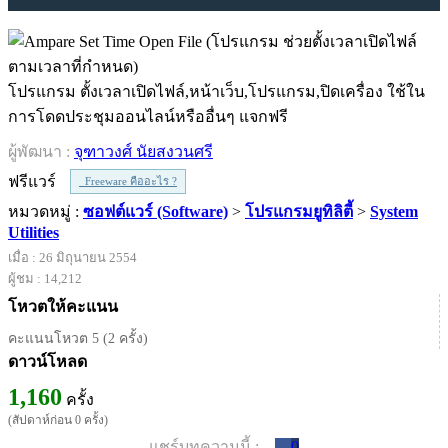
โปรแกรม ตั้งเวลาเปิดไฟล์,หน้าเว็บ,โปรแกรม,ปิดเครื่อง ใช้ใน
การโดดประชุมออนไลน์หรืออื่นๆ แจกฟรี
ผู้พัฒนา :
จุฑาวงศ์ นัยสงวนศรี
ฟรีแวร์
Freeware คืออะไร ?
หมวดหมู่ :
ซอฟต์แวร์ (Software)
>
โปรแกรมยูทิลิตี้
>
System
Utilities
เมื่อ : 26 มิถุนายน 2554
ผู้ชม : 14,212
โหวตให้คะแนน
คะแนนโหวต 5 (2 ครั้ง)
ดาวน์โหลด
1,160
ครั้ง
(สัปดาห์ก่อน 0 ครั้ง)
แชร์บทความนี้ :
0