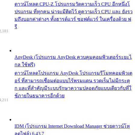
ดาวน์โหลด CPU-Z โปรแกรมวัดความเร็ว CPU อีกหนึ่งโ
ปรแกรม ที่ทุกคน น่าจะมีติดไว้ ดูความเร็ว CPU และ ยังรว
มถึงบอกค่าต่างๆ ทั้งฮารด์แวร์ ซอฟต์แวร์ ในเครื่องด้วย ฟ
รี
2,181
AnyDesk (โปรแกรม AnyDesk ควบคุมคอมพิวเตอร์ระยะไ
กล ใช้ฟรี)
ดาวน์โหลดโปรแกรม AnyDesk โปรแกรมรีโมทคอมพิวเต
อร์ ที่สามารถเชื่อมต่อแบบไร้พรมแดน รวดเร็มไม่มีกระตุ
ก และที่สำคัญมีระบบรักษาความปลอดภัยแบบเดียวกับที่ใ
ช้ภายในธนาคารอีกด้วย
4,211
IDM (โปรแกรม Internet Download Manager ช่วยดาวน์โห
ลดไฟล์) 6.43.7