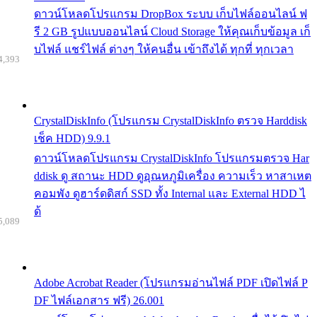
ดาวน์โหลดโปรแกรม DropBox ระบบ เก็บไฟล์ออนไลน์ ฟ
รี 2 GB รูปแบบออนไลน์ Cloud Storage ให้คุณเก็บข้อมูล เก็
บไฟล์ แชร์ไฟล์ ต่างๆ ให้คนอื่น เข้าถึงได้ ทุกที่ ทุกเวลา
4,393
CrystalDiskInfo (โปรแกรม CrystalDiskInfo ตรวจ Harddisk
เช็ค HDD) 9.9.1
ดาวน์โหลดโปรแกรม CrystalDiskInfo โปรแกรมตรวจ Har
ddisk ดู สถานะ HDD ดูอุณหภูมิเครื่อง ความเร็ว หาสาเหต
คอมพัง ดูฮาร์ดดิสก์ SSD ทั้ง Internal และ External HDD ไ
ด้
5,089
Adobe Acrobat Reader (โปรแกรมอ่านไฟล์ PDF เปิดไฟล์ P
DF ไฟล์เอกสาร ฟรี) 26.001