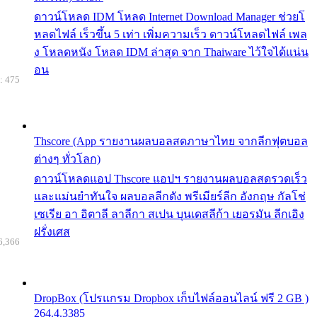
ดาวน์โหลด IDM โหลด Internet Download Manager ช่วยโ
หลดไฟล์ เร็วขึ้น 5 เท่า เพิ่มความเร็ว ดาวน์โหลดไฟล์ เพล
ง โหลดหนัง โหลด IDM ล่าสุด จาก Thaiware ไว้ใจได้แน่น
อน
: 475
Thscore (App รายงานผลบอลสดภาษาไทย จากลีกฟุตบอล
ต่างๆ ทั่วโลก)
ดาวน์โหลดแอป Thscore แอปฯ รายงานผลบอลสดรวดเร็ว
และแม่นยำทันใจ ผลบอลลีกดัง พรีเมียร์ลีก อังกฤษ กัลโช่
เซเรีย อา อิตาลี ลาลีกา สเปน บุนเดสลีก้า เยอรมัน ลีกเอิง
ฝรั่งเศส
6,366
DropBox (โปรแกรม Dropbox เก็บไฟล์ออนไลน์ ฟรี 2 GB )
264.4.3385