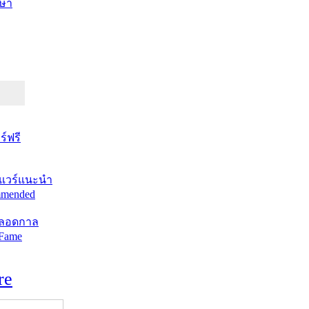
ษา
์ฟรี
แวร์แนะนำ
mended
ตลอดกาล
 Fame
re