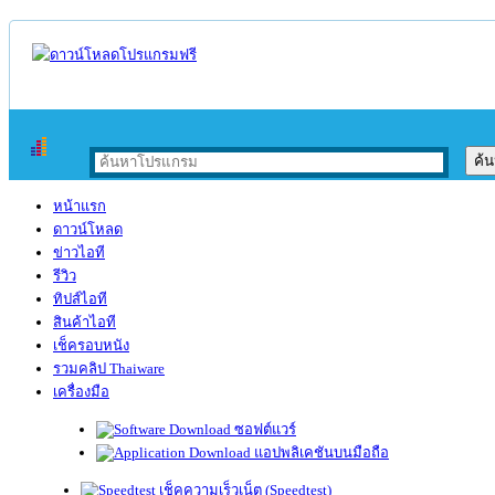
หน้าแรก
ดาวน์โหลด
ข่าวไอที
รีวิว
ทิปส์ไอที
สินค้าไอที
เช็ครอบหนัง
รวมคลิป Thaiware
เครื่องมือ
ซอฟต์แวร์
แอปพลิเคชันบนมือถือ
เช็คความเร็วเน็ต (Speedtest)