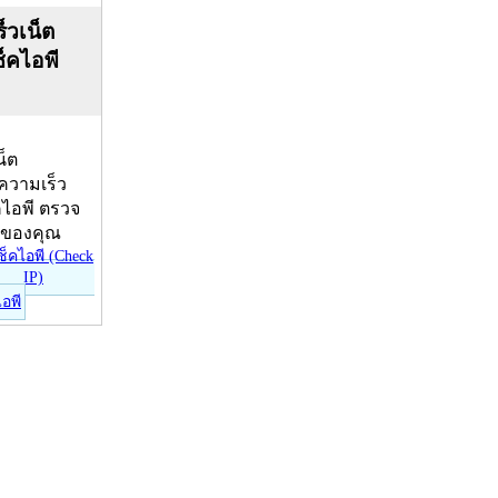
็วเน็ต
ช็คไอพี
น็ต
บความเร็ว
คไอพี ตรวจ
ีของคุณ
ไอพี