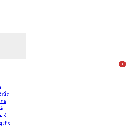
4
ด
์เน็ต
คคล
ดีย
อร์
ุรกิจ