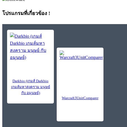
โปรแกรมที่เกี่ยวข้อง !
Darkbio (เกมส์ Darkbio
เกมส์มหาสงคราม มนุษย์
กับ อมุนษย์)
Warcraft3UnitComparer