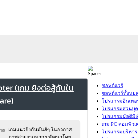
er (เกม ยิงต่อสู้กันใน
ซอฟต์แวร์
ซอฟต์แวร์ทั้งหม
โปรแกรมอินเทอร
โปรแกรมส่วนบุ
โปรแกรมมัลติมีเ
เกม PC คอมพิวเต
เกมแนวยิงกันมันส์ๆ ในอวกาศ
,768
โปรแกรมบริหารธ
ภาพสวยงามมากๆ พัฒนาโดย