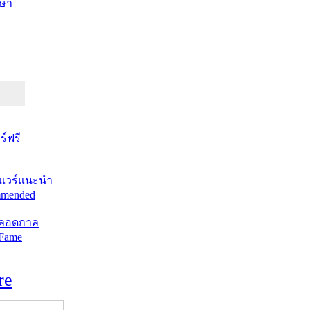
ษา
์ฟรี
แวร์แนะนำ
mended
ตลอดกาล
 Fame
re