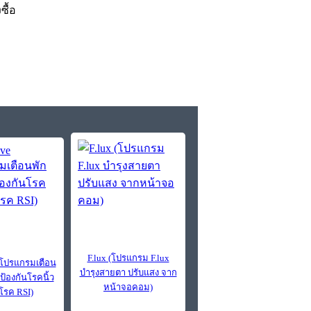
งซื้อ
F.lux (โปรแกรม F.lux
(โปรแกรมเตือน
บำรุงสายตา ปรับแสง จาก
ป้องกันโรคนิ้ว
หน้าจอคอม)
 โรค RSI)