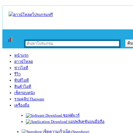
หน้าแรก
ดาวน์โหลด
ข่าวไอที
รีวิว
ทิปส์ไอที
สินค้าไอที
เช็ครอบหนัง
รวมคลิป Thaiware
เครื่องมือ
ซอฟต์แวร์
แอปพลิเคชันบนมือถือ
เช็คความเร็วเน็ต (Speedtest)