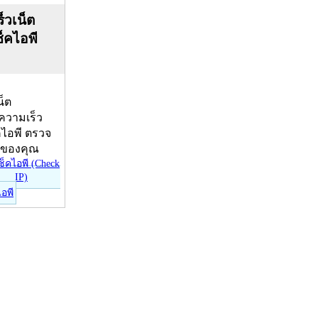
็วเน็ต
ช็คไอพี
น็ต
บความเร็ว
คไอพี ตรวจ
ีของคุณ
ไอพี