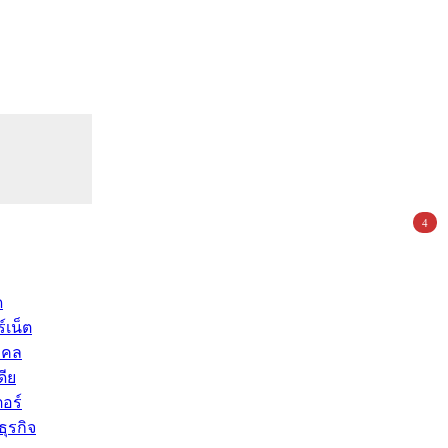
4
ด
์เน็ต
คคล
ดีย
อร์
ุรกิจ