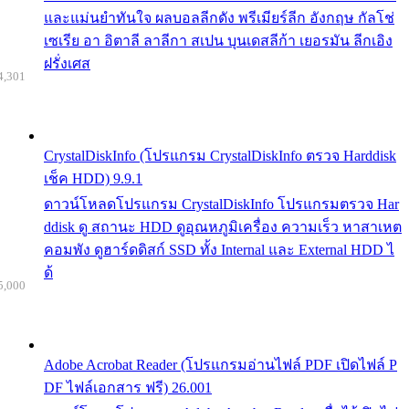
และแม่นยำทันใจ ผลบอลลีกดัง พรีเมียร์ลีก อังกฤษ กัลโช่
เซเรีย อา อิตาลี ลาลีกา สเปน บุนเดสลีก้า เยอรมัน ลีกเอิง
ฝรั่งเศส
4,301
CrystalDiskInfo (โปรแกรม CrystalDiskInfo ตรวจ Harddisk
เช็ค HDD) 9.9.1
ดาวน์โหลดโปรแกรม CrystalDiskInfo โปรแกรมตรวจ Har
ddisk ดู สถานะ HDD ดูอุณหภูมิเครื่อง ความเร็ว หาสาเหต
คอมพัง ดูฮาร์ดดิสก์ SSD ทั้ง Internal และ External HDD ไ
ด้
5,000
Adobe Acrobat Reader (โปรแกรมอ่านไฟล์ PDF เปิดไฟล์ P
DF ไฟล์เอกสาร ฟรี) 26.001