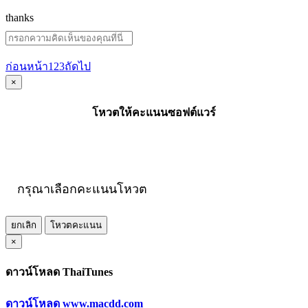
thanks
ก่อนหน้า
1
2
3
ถัดไป
×
โหวตให้คะแนนซอฟต์แวร์
กรุณาเลือกคะแนนโหวต
ยกเลิก
โหวตคะแนน
×
ดาวน์โหลด ThaiTunes
ดาวน์โหลด www.macdd.com