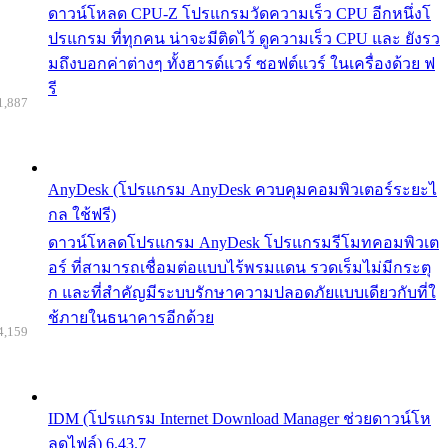
ดาวน์โหลด CPU-Z โปรแกรมวัดความเร็ว CPU อีกหนึ่งโ
ปรแกรม ที่ทุกคน น่าจะมีติดไว้ ดูความเร็ว CPU และ ยังรว
มถึงบอกค่าต่างๆ ทั้งฮารด์แวร์ ซอฟต์แวร์ ในเครื่องด้วย ฟ
รี
1,887
AnyDesk (โปรแกรม AnyDesk ควบคุมคอมพิวเตอร์ระยะไ
กล ใช้ฟรี)
ดาวน์โหลดโปรแกรม AnyDesk โปรแกรมรีโมทคอมพิวเต
อร์ ที่สามารถเชื่อมต่อแบบไร้พรมแดน รวดเร็มไม่มีกระตุ
ก และที่สำคัญมีระบบรักษาความปลอดภัยแบบเดียวกับที่ใ
ช้ภายในธนาคารอีกด้วย
4,159
IDM (โปรแกรม Internet Download Manager ช่วยดาวน์โห
ลดไฟล์) 6.43.7