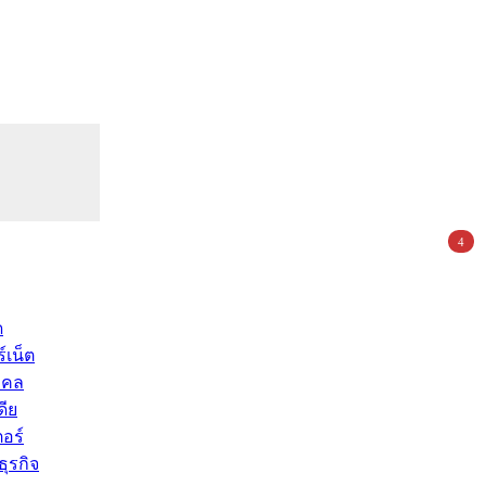
4
ด
์เน็ต
คคล
ดีย
อร์
ุรกิจ