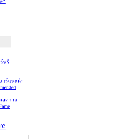
ษา
์ฟรี
แวร์แนะนำ
mended
ตลอดกาล
 Fame
re