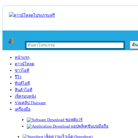
หน้าแรก
ดาวน์โหลด
ข่าวไอที
รีวิว
ทิปส์ไอที
สินค้าไอที
เช็ครอบหนัง
รวมคลิป Thaiware
เครื่องมือ
ซอฟต์แวร์
แอปพลิเคชันบนมือถือ
เช็คความเร็วเน็ต (Speedtest)