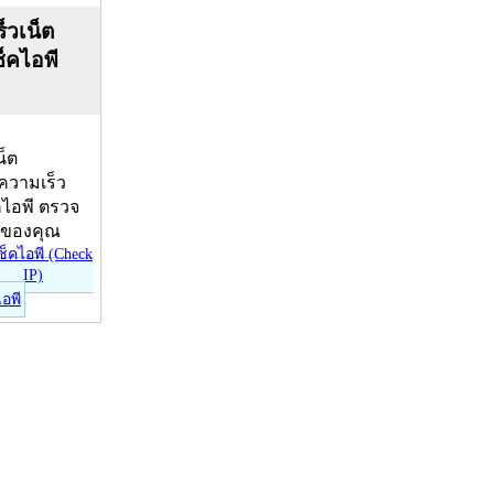
็วเน็ต
ช็คไอพี
น็ต
บความเร็ว
คไอพี ตรวจ
ีของคุณ
ไอพี