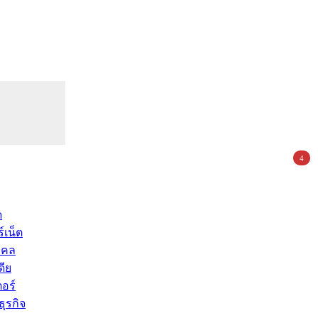
4
ด
์เน็ต
คคล
ดีย
อร์
ุรกิจ