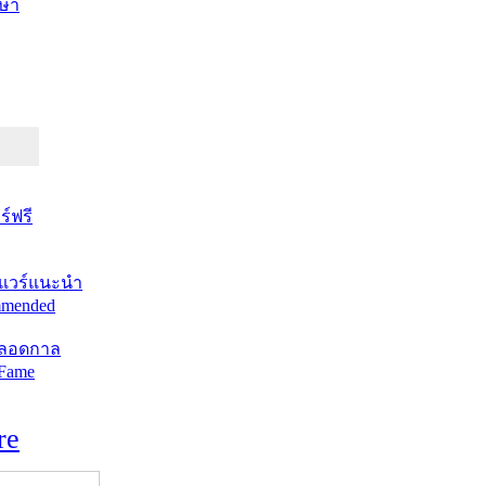
ษา
์ฟรี
แวร์แนะนำ
mended
ตลอดกาล
 Fame
re