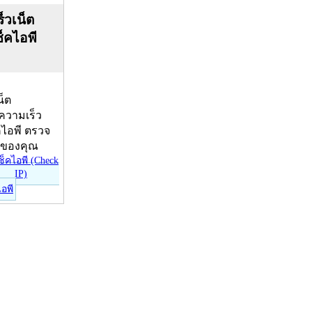
็วเน็ต
ช็คไอพี
น็ต
บความเร็ว
คไอพี ตรวจ
ีของคุณ
ไอพี