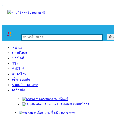
หน้าแรก
ดาวน์โหลด
ข่าวไอที
รีวิว
ทิปส์ไอที
สินค้าไอที
เช็ครอบหนัง
รวมคลิป Thaiware
เครื่องมือ
ซอฟต์แวร์
แอปพลิเคชันบนมือถือ
เช็คความเร็วเน็ต (Speedtest)