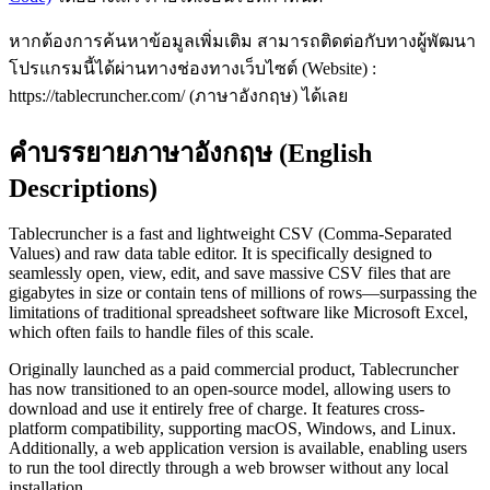
หากต้องการค้นหาข้อมูลเพิ่มเติม สามารถติดต่อกับทางผู้พัฒนา
โปรแกรมนี้ได้ผ่านทางช่องทางเว็บไซต์ (Website) :
https://tablecruncher.com/ (ภาษาอังกฤษ) ได้เลย
คำบรรยายภาษาอังกฤษ (English
Descriptions)
Tablecruncher is a fast and lightweight CSV (Comma-Separated
Values) and raw data table editor. It is specifically designed to
seamlessly open, view, edit, and save massive CSV files that are
gigabytes in size or contain tens of millions of rows—surpassing the
limitations of traditional spreadsheet software like Microsoft Excel,
which often fails to handle files of this scale.
Originally launched as a paid commercial product, Tablecruncher
has now transitioned to an open-source model, allowing users to
download and use it entirely free of charge. It features cross-
platform compatibility, supporting macOS, Windows, and Linux.
Additionally, a web application version is available, enabling users
to run the tool directly through a web browser without any local
installation.