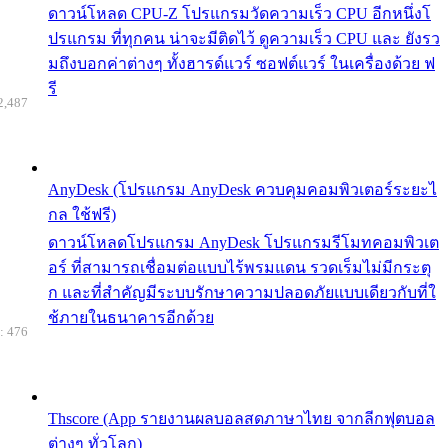
ดาวน์โหลด CPU-Z โปรแกรมวัดความเร็ว CPU อีกหนึ่งโ
ปรแกรม ที่ทุกคน น่าจะมีติดไว้ ดูความเร็ว CPU และ ยังรว
มถึงบอกค่าต่างๆ ทั้งฮารด์แวร์ ซอฟต์แวร์ ในเครื่องด้วย ฟ
รี
2,487
AnyDesk (โปรแกรม AnyDesk ควบคุมคอมพิวเตอร์ระยะไ
กล ใช้ฟรี)
ดาวน์โหลดโปรแกรม AnyDesk โปรแกรมรีโมทคอมพิวเต
อร์ ที่สามารถเชื่อมต่อแบบไร้พรมแดน รวดเร็มไม่มีกระตุ
ก และที่สำคัญมีระบบรักษาความปลอดภัยแบบเดียวกับที่ใ
ช้ภายในธนาคารอีกด้วย
: 476
Thscore (App รายงานผลบอลสดภาษาไทย จากลีกฟุตบอล
ต่างๆ ทั่วโลก)