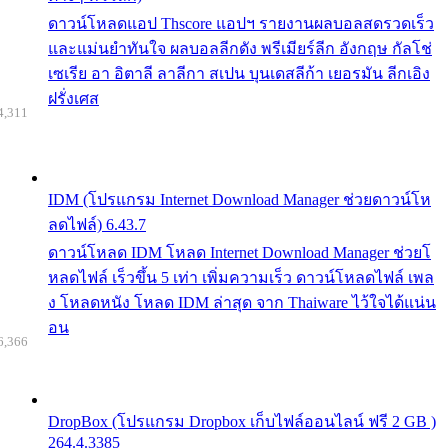
ดาวน์โหลดแอป Thscore แอปฯ รายงานผลบอลสดรวดเร็ว
และแม่นยำทันใจ ผลบอลลีกดัง พรีเมียร์ลีก อังกฤษ กัลโช่
เซเรีย อา อิตาลี ลาลีกา สเปน บุนเดสลีก้า เยอรมัน ลีกเอิง
ฝรั่งเศส
4,311
IDM (โปรแกรม Internet Download Manager ช่วยดาวน์โห
ลดไฟล์) 6.43.7
ดาวน์โหลด IDM โหลด Internet Download Manager ช่วยโ
หลดไฟล์ เร็วขึ้น 5 เท่า เพิ่มความเร็ว ดาวน์โหลดไฟล์ เพล
ง โหลดหนัง โหลด IDM ล่าสุด จาก Thaiware ไว้ใจได้แน่น
อน
6,366
DropBox (โปรแกรม Dropbox เก็บไฟล์ออนไลน์ ฟรี 2 GB )
264.4.3385