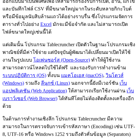
ออกแบบมาเป็นพิเศษเพื่อให้สามารถรองรับการเปิด, อ่าน, แก้ไข
และบันทึกไฟล์ CSV ที่มีขนาดใหญ่มากในระดับหลายกิกะไบต์
หรือมีข้อมูลนับสิบล้านแถวได้อย่างราบรื่น ซึ่งโปรแกรมจัดการ
ตารางทั่วไปอย่าง
Excel
มักจะมีข้อจำกัด และไม่สามารถเปิด
ไฟล์ขนาดใหญ่เช่นนี้ได้
แต่เดิมนั้น โปรแกรม Tablecruncher เปิดตัวในฐานะโปรแกรมเชิง
พาณิชย์ที่มีค่าใช้จ่าย แต่ปัจจุบันผู้พัฒนาได้เปลี่ยนมาเปิดให้ใช้
งานในรูปแบบ
โอเพ่นซอร์ส (Open-Source)
ทำให้ผู้ใช้งาน
สามารถดาวน์โหลดไปใช้ได้ฟรี และรองรับการทำงานข้าม
ระบบปฏิบัติการ (OS)
ทั้งบน
แมคโอเอส (macOS)
,
วินโดวส์
(Windows)
รวมถึง
ลีนุกซ์ (Linux)
นอกจากนี้ยังมีเวอร์ชัน
เว็บ
แอปพลิเคชัน (Web Application)
ให้สามารถเรียกใช้งานผ่าน
เว็บ
เบราว์เซอร์ (Web Browser)
ได้ทันทีโดยไม่ต้องติดตั้งลงเครื่องอีก
ด้วย
ในด้านการทำงานเชิงลึก โปรแกรม Tablecruncher มีความ
สามารถในการตรวจจับการเข้ารหัสภาษา (Encoding) เช่น UTF-
8, UTF-16 หรือ Windows 1252 รวมถึงตัวคั่นข้อมูล (Separators)