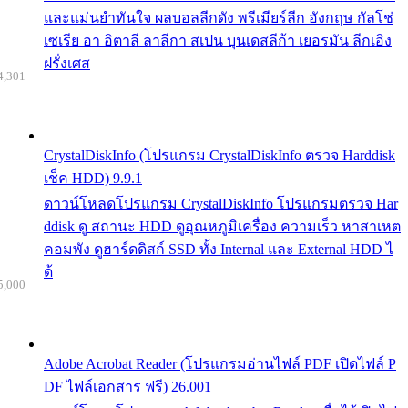
และแม่นยำทันใจ ผลบอลลีกดัง พรีเมียร์ลีก อังกฤษ กัลโช่
เซเรีย อา อิตาลี ลาลีกา สเปน บุนเดสลีก้า เยอรมัน ลีกเอิง
ฝรั่งเศส
4,301
CrystalDiskInfo (โปรแกรม CrystalDiskInfo ตรวจ Harddisk
เช็ค HDD) 9.9.1
ดาวน์โหลดโปรแกรม CrystalDiskInfo โปรแกรมตรวจ Har
ddisk ดู สถานะ HDD ดูอุณหภูมิเครื่อง ความเร็ว หาสาเหต
คอมพัง ดูฮาร์ดดิสก์ SSD ทั้ง Internal และ External HDD ไ
ด้
5,000
Adobe Acrobat Reader (โปรแกรมอ่านไฟล์ PDF เปิดไฟล์ P
DF ไฟล์เอกสาร ฟรี) 26.001