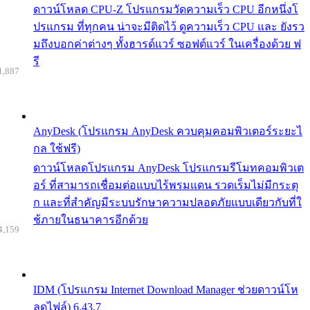
ดาวน์โหลด CPU-Z โปรแกรมวัดความเร็ว CPU อีกหนึ่งโ
ปรแกรม ที่ทุกคน น่าจะมีติดไว้ ดูความเร็ว CPU และ ยังรว
มถึงบอกค่าต่างๆ ทั้งฮารด์แวร์ ซอฟต์แวร์ ในเครื่องด้วย ฟ
รี
1,887
AnyDesk (โปรแกรม AnyDesk ควบคุมคอมพิวเตอร์ระยะไ
กล ใช้ฟรี)
ดาวน์โหลดโปรแกรม AnyDesk โปรแกรมรีโมทคอมพิวเต
อร์ ที่สามารถเชื่อมต่อแบบไร้พรมแดน รวดเร็มไม่มีกระตุ
ก และที่สำคัญมีระบบรักษาความปลอดภัยแบบเดียวกับที่ใ
ช้ภายในธนาคารอีกด้วย
4,159
IDM (โปรแกรม Internet Download Manager ช่วยดาวน์โห
ลดไฟล์) 6.43.7