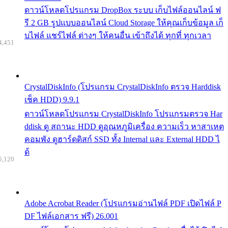
ดาวน์โหลดโปรแกรม DropBox ระบบ เก็บไฟล์ออนไลน์ ฟ
รี 2 GB รูปแบบออนไลน์ Cloud Storage ให้คุณเก็บข้อมูล เก็
บไฟล์ แชร์ไฟล์ ต่างๆ ให้คนอื่น เข้าถึงได้ ทุกที่ ทุกเวลา
4,451
CrystalDiskInfo (โปรแกรม CrystalDiskInfo ตรวจ Harddisk
เช็ค HDD) 9.9.1
ดาวน์โหลดโปรแกรม CrystalDiskInfo โปรแกรมตรวจ Har
ddisk ดู สถานะ HDD ดูอุณหภูมิเครื่อง ความเร็ว หาสาเหต
คอมพัง ดูฮาร์ดดิสก์ SSD ทั้ง Internal และ External HDD ไ
ด้
5,120
Adobe Acrobat Reader (โปรแกรมอ่านไฟล์ PDF เปิดไฟล์ P
DF ไฟล์เอกสาร ฟรี) 26.001