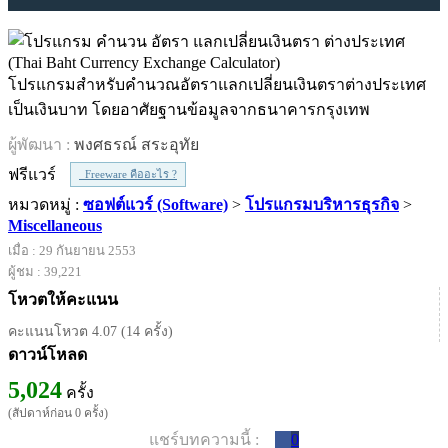
โปรแกรมสำหรับคำนวณอัตราแลกเปลี่ยนเงินตราต่างประเทศ
เป็นเงินบาท โดยอาศัยฐานข้อมูลจากธนาคารกรุงเทพ
ผู้พัฒนา :
พงศธรณ์ สระอุทัย
ฟรีแวร์
Freeware คืออะไร ?
หมวดหมู่ :
ซอฟต์แวร์ (Software)
>
โปรแกรมบริหารธุรกิจ
>
Miscellaneous
เมื่อ : 29 กันยายน 2553
ผู้ชม : 39,221
โหวตให้คะแนน
คะแนนโหวต 4.07 (14 ครั้ง)
ดาวน์โหลด
5,024
ครั้ง
(สัปดาห์ก่อน 0 ครั้ง)
แชร์บทความนี้ :
0