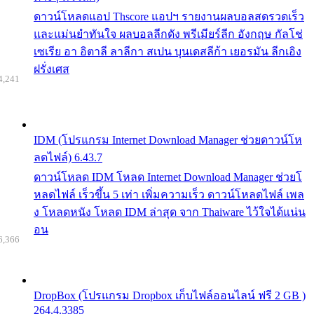
ดาวน์โหลดแอป Thscore แอปฯ รายงานผลบอลสดรวดเร็ว
และแม่นยำทันใจ ผลบอลลีกดัง พรีเมียร์ลีก อังกฤษ กัลโช่
เซเรีย อา อิตาลี ลาลีกา สเปน บุนเดสลีก้า เยอรมัน ลีกเอิง
ฝรั่งเศส
4,241
IDM (โปรแกรม Internet Download Manager ช่วยดาวน์โห
ลดไฟล์) 6.43.7
ดาวน์โหลด IDM โหลด Internet Download Manager ช่วยโ
หลดไฟล์ เร็วขึ้น 5 เท่า เพิ่มความเร็ว ดาวน์โหลดไฟล์ เพล
ง โหลดหนัง โหลด IDM ล่าสุด จาก Thaiware ไว้ใจได้แน่น
อน
6,366
DropBox (โปรแกรม Dropbox เก็บไฟล์ออนไลน์ ฟรี 2 GB )
264.4.3385