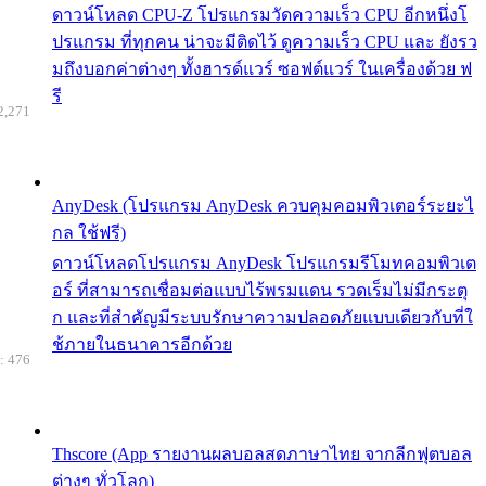
ดาวน์โหลด CPU-Z โปรแกรมวัดความเร็ว CPU อีกหนึ่งโ
ปรแกรม ที่ทุกคน น่าจะมีติดไว้ ดูความเร็ว CPU และ ยังรว
มถึงบอกค่าต่างๆ ทั้งฮารด์แวร์ ซอฟต์แวร์ ในเครื่องด้วย ฟ
รี
2,271
AnyDesk (โปรแกรม AnyDesk ควบคุมคอมพิวเตอร์ระยะไ
กล ใช้ฟรี)
ดาวน์โหลดโปรแกรม AnyDesk โปรแกรมรีโมทคอมพิวเต
อร์ ที่สามารถเชื่อมต่อแบบไร้พรมแดน รวดเร็มไม่มีกระตุ
ก และที่สำคัญมีระบบรักษาความปลอดภัยแบบเดียวกับที่ใ
ช้ภายในธนาคารอีกด้วย
: 476
Thscore (App รายงานผลบอลสดภาษาไทย จากลีกฟุตบอล
ต่างๆ ทั่วโลก)