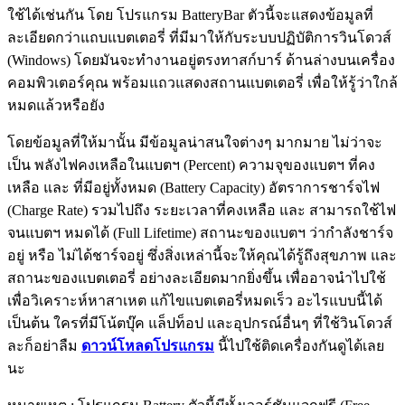
ใช้ได้เช่นกัน โดย โปรแกรม BatteryBar ตัวนี้จะแสดงข้อมูลที่
ละเอียดกว่าแถบแบตเตอรี่ ที่มีมาให้กับระบบปฏิบัติการวินโดวส์
(Windows) โดยมันจะทำงานอยู่ตรงทาสก์บาร์ ด้านล่างบนเครื่อง
คอมพิวเตอร์คุณ พร้อมแถวแสดงสถานแบตเตอรี่ เพื่อให้รู้ว่าใกล้
หมดแล้วหรือยัง
โดยข้อมูลที่ให้มานั้น มีข้อมูลน่าสนใจต่างๆ มากมาย ไม่ว่าจะ
เป็น พลังไฟคงเหลือในแบตฯ (Percent) ความจุของแบตฯ ที่คง
เหลือ และ ที่มีอยู่ทั้งหมด (Battery Capacity) อัตราการชาร์จไฟ
(Charge Rate) รวมไปถึง ระยะเวลาที่คงเหลือ และ สามารถใช้ไฟ
จนแบตฯ หมดได้ (Full Lifetime) สถานะของแบตฯ ว่ากำลังชาร์จ
อยู่ หรือ ไม่ได้ชาร์จอยู่ ซึ่งสิ่งเหล่านี้จะให้คุณได้รู้ถึงสุขภาพ และ
สถานะของแบตเตอรี่ อย่างละเอียดมากยิ่งขึ้น เพื่ออาจนำไปใช้
เพื่อวิเคราะห์หาสาเหต แก้ไขแบตเตอรี่หมดเร็ว อะไรแบบนี้ได้
เป็นต้น ใครที่มีโน้ตบุ๊ค แล็ปท็อป และอุปกรณ์อื่นๆ ที่ใช้วินโดวส์
ละก็อย่าลืม
ดาวน์โหลดโปรแกรม
นี้ไปใช้ติดเครื่องกันดูได้เลย
นะ