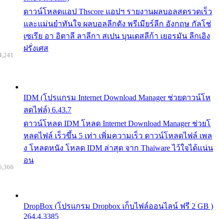
ดาวน์โหลดแอป Thscore แอปฯ รายงานผลบอลสดรวดเร็ว
และแม่นยำทันใจ ผลบอลลีกดัง พรีเมียร์ลีก อังกฤษ กัลโช่
เซเรีย อา อิตาลี ลาลีกา สเปน บุนเดสลีก้า เยอรมัน ลีกเอิง
ฝรั่งเศส
4,241
IDM (โปรแกรม Internet Download Manager ช่วยดาวน์โห
ลดไฟล์) 6.43.7
ดาวน์โหลด IDM โหลด Internet Download Manager ช่วยโ
หลดไฟล์ เร็วขึ้น 5 เท่า เพิ่มความเร็ว ดาวน์โหลดไฟล์ เพล
ง โหลดหนัง โหลด IDM ล่าสุด จาก Thaiware ไว้ใจได้แน่น
อน
6,366
DropBox (โปรแกรม Dropbox เก็บไฟล์ออนไลน์ ฟรี 2 GB )
264.4.3385