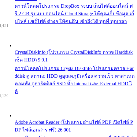
ดาวน์โหลดโปรแกรม DropBox ระบบ เก็บไฟล์ออนไลน์ ฟ
รี 2 GB รูปแบบออนไลน์ Cloud Storage ให้คุณเก็บข้อมูล เก็
บไฟล์ แชร์ไฟล์ ต่างๆ ให้คนอื่น เข้าถึงได้ ทุกที่ ทุกเวลา
4,451
CrystalDiskInfo (โปรแกรม CrystalDiskInfo ตรวจ Harddisk
เช็ค HDD) 9.9.1
ดาวน์โหลดโปรแกรม CrystalDiskInfo โปรแกรมตรวจ Har
ddisk ดู สถานะ HDD ดูอุณหภูมิเครื่อง ความเร็ว หาสาเหต
คอมพัง ดูฮาร์ดดิสก์ SSD ทั้ง Internal และ External HDD ไ
ด้
5,120
Adobe Acrobat Reader (โปรแกรมอ่านไฟล์ PDF เปิดไฟล์ P
DF ไฟล์เอกสาร ฟรี) 26.001