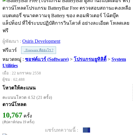
ดาวน์โหลดโปรแกรม BatteryBar Free ตรวจสอบสถานะคงเหลือ
แบตเตอรี่ ขนาดความจุ Battery ของ คอมพิวเตอร์ โน้ตบุ๊ค
แล็ปท็อป ที่ใช้ระบบปฏิบัติการวินโดวส์ อย่างละเอียด โหลดเลย
ฟรี
ผู้พัฒนา :
Osiris Development
ฟรีแวร์
Freeware คืออะไร ?
หมวดหมู่ :
ซอฟต์แวร์ (Software)
>
โปรแกรมยูทิลิตี้
>
System
Utilities
เมื่อ : 22 มกราคม 2558
ผู้ชม : 62,488
โหวตให้คะแนน
คะแนนโหวต 4.52 (21 ครั้ง)
ดาวน์โหลด
10,767
ครั้ง
(สัปดาห์ก่อน 19 ครั้ง)
แชร์บทความนี้ :
0