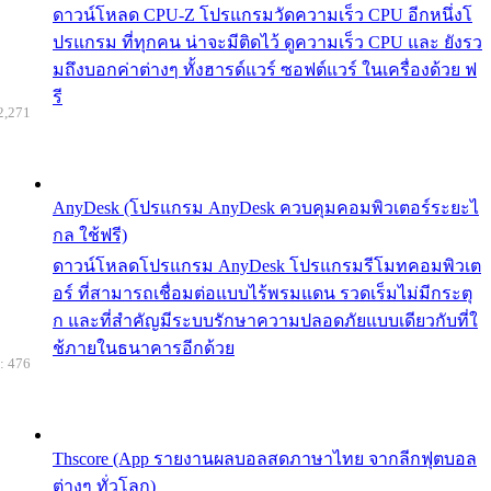
ดาวน์โหลด CPU-Z โปรแกรมวัดความเร็ว CPU อีกหนึ่งโ
ปรแกรม ที่ทุกคน น่าจะมีติดไว้ ดูความเร็ว CPU และ ยังรว
มถึงบอกค่าต่างๆ ทั้งฮารด์แวร์ ซอฟต์แวร์ ในเครื่องด้วย ฟ
รี
2,271
AnyDesk (โปรแกรม AnyDesk ควบคุมคอมพิวเตอร์ระยะไ
กล ใช้ฟรี)
ดาวน์โหลดโปรแกรม AnyDesk โปรแกรมรีโมทคอมพิวเต
อร์ ที่สามารถเชื่อมต่อแบบไร้พรมแดน รวดเร็มไม่มีกระตุ
ก และที่สำคัญมีระบบรักษาความปลอดภัยแบบเดียวกับที่ใ
ช้ภายในธนาคารอีกด้วย
: 476
Thscore (App รายงานผลบอลสดภาษาไทย จากลีกฟุตบอล
ต่างๆ ทั่วโลก)