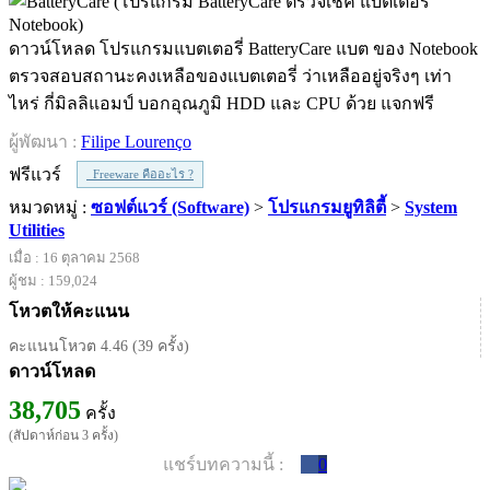
ดาวน์โหลด โปรแกรมแบตเตอรี่ BatteryCare แบต ของ Notebook
ตรวจสอบสถานะคงเหลือของแบตเตอรี่ ว่าเหลืออยู่จริงๆ เท่า
ไหร่ กี่มิลลิแอมป์ บอกอุณภูมิ HDD และ CPU ด้วย แจกฟรี
ผู้พัฒนา :
Filipe Lourenço
ฟรีแวร์
Freeware คืออะไร ?
หมวดหมู่ :
ซอฟต์แวร์ (Software)
>
โปรแกรมยูทิลิตี้
>
System
Utilities
เมื่อ : 16 ตุลาคม 2568
ผู้ชม : 159,024
โหวตให้คะแนน
คะแนนโหวต 4.46 (39 ครั้ง)
ดาวน์โหลด
38,705
ครั้ง
(สัปดาห์ก่อน 3 ครั้ง)
แชร์บทความนี้ :
0