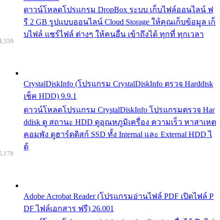
ดาวน์โหลดโปรแกรม DropBox ระบบ เก็บไฟล์ออนไลน์ ฟ
รี 2 GB รูปแบบออนไลน์ Cloud Storage ให้คุณเก็บข้อมูล เก็
บไฟล์ แชร์ไฟล์ ต่างๆ ให้คนอื่น เข้าถึงได้ ทุกที่ ทุกเวลา
4,559
CrystalDiskInfo (โปรแกรม CrystalDiskInfo ตรวจ Harddisk
เช็ค HDD) 9.9.1
ดาวน์โหลดโปรแกรม CrystalDiskInfo โปรแกรมตรวจ Har
ddisk ดู สถานะ HDD ดูอุณหภูมิเครื่อง ความเร็ว หาสาเหต
คอมพัง ดูฮาร์ดดิสก์ SSD ทั้ง Internal และ External HDD ไ
ด้
5,178
Adobe Acrobat Reader (โปรแกรมอ่านไฟล์ PDF เปิดไฟล์ P
DF ไฟล์เอกสาร ฟรี) 26.001