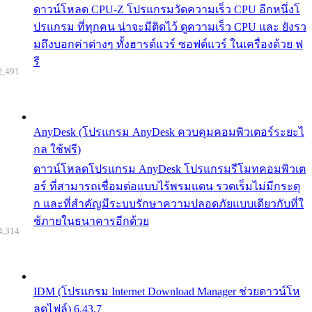
ดาวน์โหลด CPU-Z โปรแกรมวัดความเร็ว CPU อีกหนึ่งโ
ปรแกรม ที่ทุกคน น่าจะมีติดไว้ ดูความเร็ว CPU และ ยังรว
มถึงบอกค่าต่างๆ ทั้งฮารด์แวร์ ซอฟต์แวร์ ในเครื่องด้วย ฟ
รี
2,491
AnyDesk (โปรแกรม AnyDesk ควบคุมคอมพิวเตอร์ระยะไ
กล ใช้ฟรี)
ดาวน์โหลดโปรแกรม AnyDesk โปรแกรมรีโมทคอมพิวเต
อร์ ที่สามารถเชื่อมต่อแบบไร้พรมแดน รวดเร็มไม่มีกระตุ
ก และที่สำคัญมีระบบรักษาความปลอดภัยแบบเดียวกับที่ใ
ช้ภายในธนาคารอีกด้วย
4,314
IDM (โปรแกรม Internet Download Manager ช่วยดาวน์โห
ลดไฟล์) 6.43.7