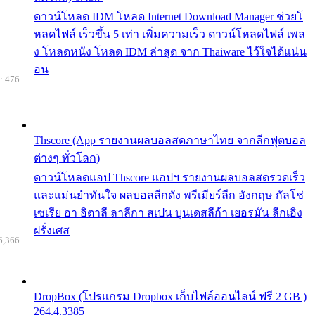
ดาวน์โหลด IDM โหลด Internet Download Manager ช่วยโ
หลดไฟล์ เร็วขึ้น 5 เท่า เพิ่มความเร็ว ดาวน์โหลดไฟล์ เพล
ง โหลดหนัง โหลด IDM ล่าสุด จาก Thaiware ไว้ใจได้แน่น
อน
: 476
Thscore (App รายงานผลบอลสดภาษาไทย จากลีกฟุตบอล
ต่างๆ ทั่วโลก)
ดาวน์โหลดแอป Thscore แอปฯ รายงานผลบอลสดรวดเร็ว
และแม่นยำทันใจ ผลบอลลีกดัง พรีเมียร์ลีก อังกฤษ กัลโช่
เซเรีย อา อิตาลี ลาลีกา สเปน บุนเดสลีก้า เยอรมัน ลีกเอิง
ฝรั่งเศส
6,366
DropBox (โปรแกรม Dropbox เก็บไฟล์ออนไลน์ ฟรี 2 GB )
264.4.3385