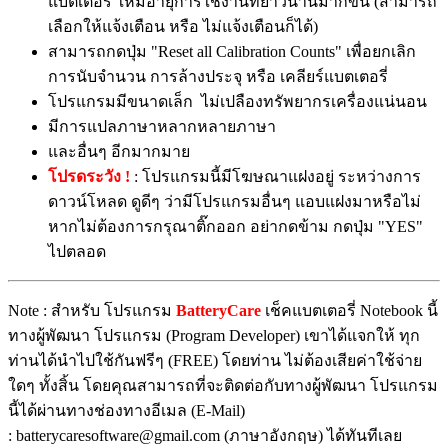
แบตเตอรี่ ให้มีอายุการใช้งานที่ยาวนานมากขึ้น (สามารถ
เลือกให้แจ้งเตือน หรือ ไม่แจ้งเตือนก็ได้)
สามารถกดปุ่ม "Reset all Calibration Counts" เพื่อยกเลิก
การนับจำนวน การล้างประจุ หรือ เคลียร์แบตเตอรี่
โปรแกรมมีขนาดเล็ก ไม่เปลืองทรัพยากรเครื่องแน่นอน
มีการแปลภาษาหลากหลายภาษา
และอื่นๆ อีกมากมาย
โปรดระวัง !
: โปรแกรมนี้มีโฆษณาแฝงอยู่ ระหว่างการ
ดาวน์โหลด ดูดีๆ ว่ามีโปรแกรมอื่นๆ แอบแฝงมาหรือไม่
หากไม่ต้องการกรุณาติ๊กออก อย่ากดข้าม กดปุ่ม "YES"
ไปตลอด
Note : สำหรับ โปรแกรม
BatteryCare
เช็คแบตเตอรี่ Notebook นี้
ทางผู้พัฒนา โปรแกรม (Program Developer) เขาได้แจกให้ ทุก
ท่านได้นำไปใช้กันฟรีๆ (FREE) โดยท่าน ไม่ต้องเสียค่าใช้จ่าย
ใดๆ ทั้งสิ้น โดยคุณสามารถที่จะติดต่อกับทางผู้พัฒนา โปรแกรม
นี้ได้ผ่านทางช่องทางอีเมล (E-Mail)
: batterycaresoftware@gmail.com (ภาษาอังกฤษ) ได้ทันทีเลย