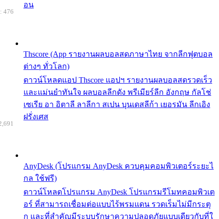
อน
: 476
Thscore (App รายงานผลบอลสดภาษาไทย จากลีกฟุตบอล
ต่างๆ ทั่วโลก)
ดาวน์โหลดแอป Thscore แอปฯ รายงานผลบอลสดรวดเร็ว
และแม่นยำทันใจ ผลบอลลีกดัง พรีเมียร์ลีก อังกฤษ กัลโช่
เซเรีย อา อิตาลี ลาลีกา สเปน บุนเดสลีก้า เยอรมัน ลีกเอิง
ฝรั่งเศส
2,691
AnyDesk (โปรแกรม AnyDesk ควบคุมคอมพิวเตอร์ระยะไ
กล ใช้ฟรี)
ดาวน์โหลดโปรแกรม AnyDesk โปรแกรมรีโมทคอมพิวเต
อร์ ที่สามารถเชื่อมต่อแบบไร้พรมแดน รวดเร็มไม่มีกระตุ
ก และที่สำคัญมีระบบรักษาความปลอดภัยแบบเดียวกับที่ใ