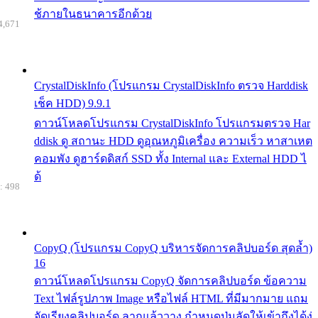
ช้ภายในธนาคารอีกด้วย
4,671
CrystalDiskInfo (โปรแกรม CrystalDiskInfo ตรวจ Harddisk
เช็ค HDD) 9.9.1
ดาวน์โหลดโปรแกรม CrystalDiskInfo โปรแกรมตรวจ Har
ddisk ดู สถานะ HDD ดูอุณหภูมิเครื่อง ความเร็ว หาสาเหต
คอมพัง ดูฮาร์ดดิสก์ SSD ทั้ง Internal และ External HDD ไ
ด้
: 498
CopyQ (โปรแกรม CopyQ บริหารจัดการคลิปบอร์ด สุดล้ำ)
16
ดาวน์โหลดโปรแกรม CopyQ จัดการคลิปบอร์ด ข้อความ
Text ไฟล์รูปภาพ Image หรือไฟล์ HTML ที่มีมากมาย แถม
จัดเรียงคลิปบอร์ด ลากแล้ววาง กำหนดปุ่มลัดให้เข้าถึงได้ง่