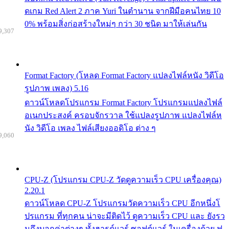
ดเกม Red Alert 2 ภาค Yuri ในตำนาน จากฝีมือคนไทย 10
0% พร้อมสิ่งก่อสร้างใหม่ๆ กว่า 30 ชนิด มาให้เล่นกัน
9,307
Format Factory (โหลด Format Factory แปลงไฟล์หนัง วิดีโอ
รูปภาพ เพลง) 5.16
ดาวน์โหลดโปรแกรม Format Factory โปรแกรมแปลงไฟล์
อเนกประสงค์ ครอบจักรวาล ใช้แปลงรูปภาพ แปลงไฟล์ห
นัง วิดีโอ เพลง ไฟล์เสียงออดิโอ ต่าง ๆ
9,060
CPU-Z (โปรแกรม CPU-Z วัดดูความเร็ว CPU เครื่องคุณ)
2.20.1
ดาวน์โหลด CPU-Z โปรแกรมวัดความเร็ว CPU อีกหนึ่งโ
ปรแกรม ที่ทุกคน น่าจะมีติดไว้ ดูความเร็ว CPU และ ยังรว
มถึงบอกค่าต่างๆ ทั้งฮารด์แวร์ ซอฟต์แวร์ ในเครื่องด้วย ฟ