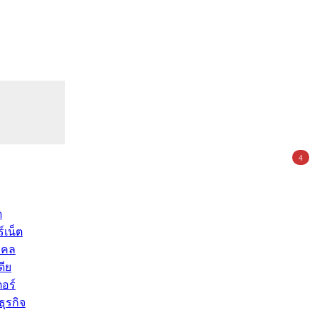
4
ด
์เน็ต
คคล
ดีย
อร์
ุรกิจ