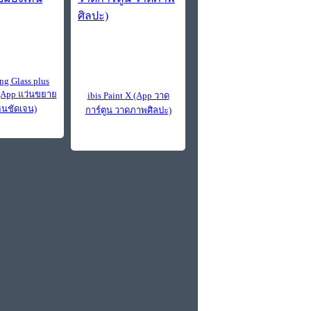
ng Glass plus
 (App แว่นขยาย
ibis Paint X (App วาด
็นชัดเจน)
การ์ตูน วาดภาพศิลปะ)