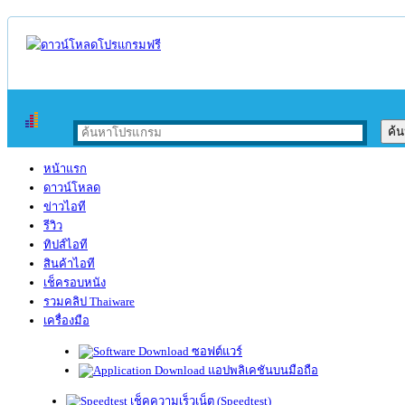
หน้าแรก
ดาวน์โหลด
ข่าวไอที
รีวิว
ทิปส์ไอที
สินค้าไอที
เช็ครอบหนัง
รวมคลิป Thaiware
เครื่องมือ
ซอฟต์แวร์
แอปพลิเคชันบนมือถือ
เช็คความเร็วเน็ต (Speedtest)