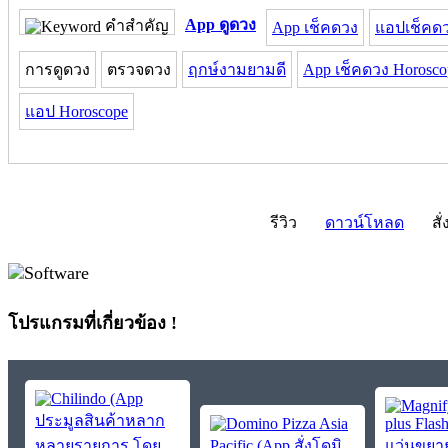
App ดูดวง
คำสำคัญ
App เช็คดวง
แอปเช็คด
การดูดวง
ตรวจดวง
ฤกษ์งามยามดี
App เช็คดวง Horosco
แอป Horoscope
รีวิว
ดาวน์โหลด
สั่
โปรแกรมที่เกี่ยวข้อง !