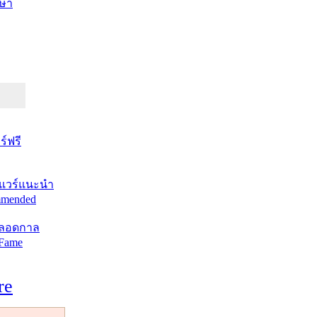
ษา
์ฟรี
แวร์แนะนำ
mended
ตลอดกาล
 Fame
re