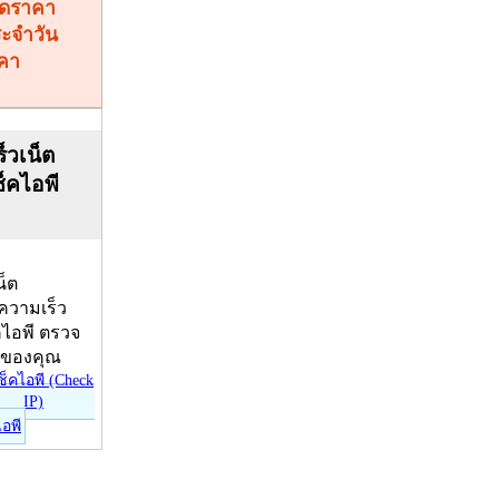
คา
็วเน็ต
ช็คไอพี
น็ต
บความเร็ว
คไอพี ตรวจ
ีของคุณ
ไอพี