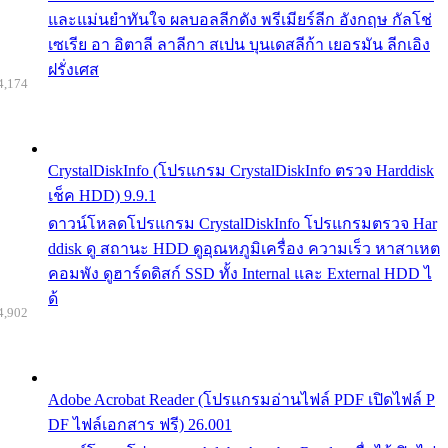
และแม่นยำทันใจ ผลบอลลีกดัง พรีเมียร์ลีก อังกฤษ กัลโช่
เซเรีย อา อิตาลี ลาลีกา สเปน บุนเดสลีก้า เยอรมัน ลีกเอิง
ฝรั่งเศส
4,174
CrystalDiskInfo (โปรแกรม CrystalDiskInfo ตรวจ Harddisk
เช็ค HDD) 9.9.1
ดาวน์โหลดโปรแกรม CrystalDiskInfo โปรแกรมตรวจ Har
ddisk ดู สถานะ HDD ดูอุณหภูมิเครื่อง ความเร็ว หาสาเหต
คอมพัง ดูฮาร์ดดิสก์ SSD ทั้ง Internal และ External HDD ไ
ด้
4,902
Adobe Acrobat Reader (โปรแกรมอ่านไฟล์ PDF เปิดไฟล์ P
DF ไฟล์เอกสาร ฟรี) 26.001