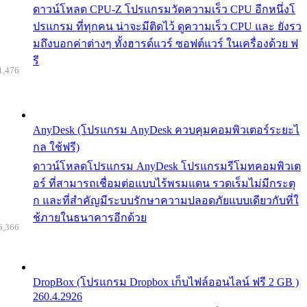
ดาวน์โหลด CPU-Z โปรแกรมวัดความเร็ว CPU อีกหนึ่งโ
ปรแกรม ที่ทุกคน น่าจะมีติดไว้ ดูความเร็ว CPU และ ยังรว
มถึงบอกค่าต่างๆ ทั้งฮารด์แวร์ ซอฟต์แวร์ ในเครื่องด้วย ฟ
รี
1,476
AnyDesk (โปรแกรม AnyDesk ควบคุมคอมพิวเตอร์ระยะไ
กล ใช้ฟรี)
ดาวน์โหลดโปรแกรม AnyDesk โปรแกรมรีโมทคอมพิวเต
อร์ ที่สามารถเชื่อมต่อแบบไร้พรมแดน รวดเร็มไม่มีกระตุ
ก และที่สำคัญมีระบบรักษาความปลอดภัยแบบเดียวกับที่ใ
ช้ภายในธนาคารอีกด้วย
6,366
DropBox (โปรแกรม Dropbox เก็บไฟล์ออนไลน์ ฟรี 2 GB )
260.4.2926