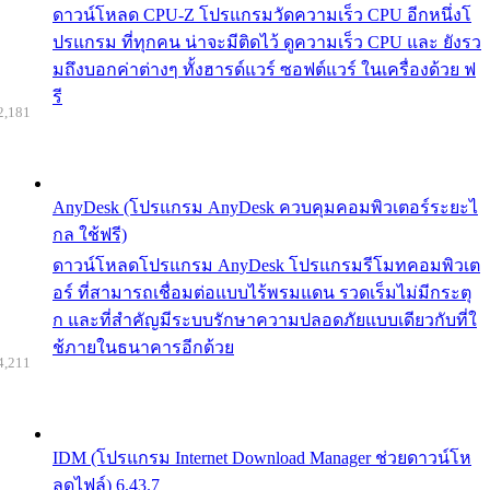
ดาวน์โหลด CPU-Z โปรแกรมวัดความเร็ว CPU อีกหนึ่งโ
ปรแกรม ที่ทุกคน น่าจะมีติดไว้ ดูความเร็ว CPU และ ยังรว
มถึงบอกค่าต่างๆ ทั้งฮารด์แวร์ ซอฟต์แวร์ ในเครื่องด้วย ฟ
รี
2,181
AnyDesk (โปรแกรม AnyDesk ควบคุมคอมพิวเตอร์ระยะไ
กล ใช้ฟรี)
ดาวน์โหลดโปรแกรม AnyDesk โปรแกรมรีโมทคอมพิวเต
อร์ ที่สามารถเชื่อมต่อแบบไร้พรมแดน รวดเร็มไม่มีกระตุ
ก และที่สำคัญมีระบบรักษาความปลอดภัยแบบเดียวกับที่ใ
ช้ภายในธนาคารอีกด้วย
4,211
IDM (โปรแกรม Internet Download Manager ช่วยดาวน์โห
ลดไฟล์) 6.43.7