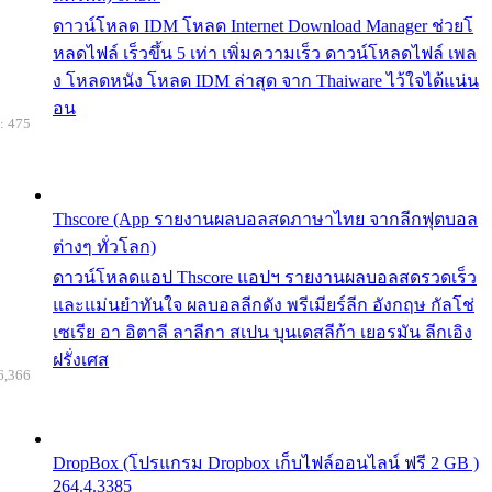
ดาวน์โหลด IDM โหลด Internet Download Manager ช่วยโ
หลดไฟล์ เร็วขึ้น 5 เท่า เพิ่มความเร็ว ดาวน์โหลดไฟล์ เพล
ง โหลดหนัง โหลด IDM ล่าสุด จาก Thaiware ไว้ใจได้แน่น
อน
: 475
Thscore (App รายงานผลบอลสดภาษาไทย จากลีกฟุตบอล
ต่างๆ ทั่วโลก)
ดาวน์โหลดแอป Thscore แอปฯ รายงานผลบอลสดรวดเร็ว
และแม่นยำทันใจ ผลบอลลีกดัง พรีเมียร์ลีก อังกฤษ กัลโช่
เซเรีย อา อิตาลี ลาลีกา สเปน บุนเดสลีก้า เยอรมัน ลีกเอิง
ฝรั่งเศส
6,366
DropBox (โปรแกรม Dropbox เก็บไฟล์ออนไลน์ ฟรี 2 GB )
264.4.3385