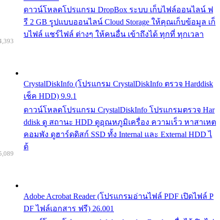
ดาวน์โหลดโปรแกรม DropBox ระบบ เก็บไฟล์ออนไลน์ ฟ
รี 2 GB รูปแบบออนไลน์ Cloud Storage ให้คุณเก็บข้อมูล เก็
บไฟล์ แชร์ไฟล์ ต่างๆ ให้คนอื่น เข้าถึงได้ ทุกที่ ทุกเวลา
4,393
CrystalDiskInfo (โปรแกรม CrystalDiskInfo ตรวจ Harddisk
เช็ค HDD) 9.9.1
ดาวน์โหลดโปรแกรม CrystalDiskInfo โปรแกรมตรวจ Har
ddisk ดู สถานะ HDD ดูอุณหภูมิเครื่อง ความเร็ว หาสาเหต
คอมพัง ดูฮาร์ดดิสก์ SSD ทั้ง Internal และ External HDD ไ
ด้
5,089
Adobe Acrobat Reader (โปรแกรมอ่านไฟล์ PDF เปิดไฟล์ P
DF ไฟล์เอกสาร ฟรี) 26.001