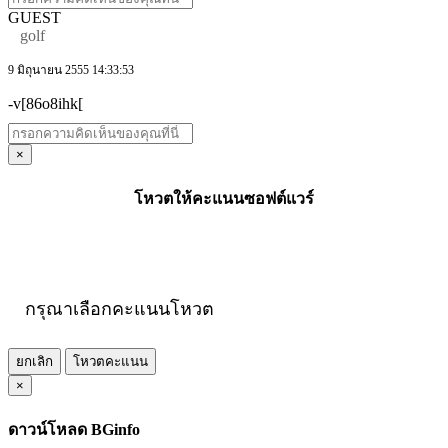
GUEST
golf
9 มิถุนายน 2555 14:33:53
-v[86o8ihk[
×
โหวตให้คะแนนซอฟต์แวร์
กรุณาเลือกคะแนนโหวต
ยกเลิก
โหวตคะแนน
×
ดาวน์โหลด BGinfo