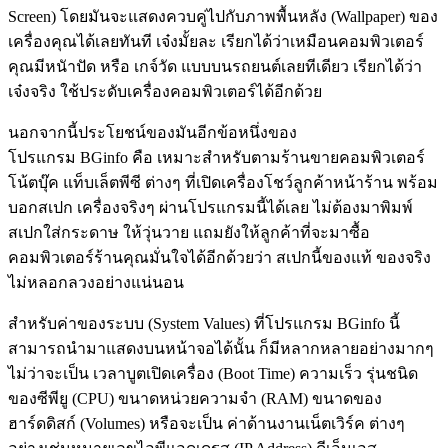
Screen) โดยมันจะแสดงควบคู่ไปกับภาพพื้นหลัง (Wallpaper) ของ
เครื่องคุณได้เลยทันที เจ๋งมั้ยละ เรียกได้ว่าเหมือนคอมพิวเตอร์
คุณมีหนัาปัด หรือ เกจ์วัด แบบบนรถยนต์เลยทีเดียว เรียกได้ว่า
เจ๋งจริง ใช้ประดับเครื่องคอมพิวเตอร์ได้อีกด้วย
นอกจากนี้ประโยชน์ของมันอีกข้อหนึ่งของ
โปรแกรม BGinfo คือ เหมาะสำหรับตามร้านขายคอมพิวเตอร์
โน้ตบุ๊ค แท็บเล็ตพีซี ต่างๆ ที่เปิดเครื่องโชว์ลูกค้าหน้าร้าน พร้อม
บอกสเปก เครื่องจริงๆ ผ่านโปรแกรมนี้ได้เลย ไม่ต้องมาพิมพ์
สเปกใส่กระดาษ ให้วุ่นวาย แถมยังให้ลูกค้าที่จะมาซื้อ
คอมพิวเตอร์ร้านคุณมั่นใจได้อีกด้วยว่า สเปกนี้ของแท้ ของจริง
ไม่หลอกลวงอย่างแน่นอน
สำหรับค่าของระบบ (System Values) ที่โปรแกรม BGinfo นี้
สามารถนำมาแสดงบนหน้าจอได้นั้น ก็มีหลากหลายอย่างมากๆ
ไม่ว่าจะเป็น เวลาบูตเปิดเครื่อง (Boot Time) ความเร็ว รุ่นชนิด
ของซีพียู (CPU) ขนาดหน่วยความจำ (RAM) ขนาดของ
ฮาร์ดดิสก์ (Volumes) หรือจะเป็น ค่าด้านงานเน็ตเวิร์ค ต่างๆ