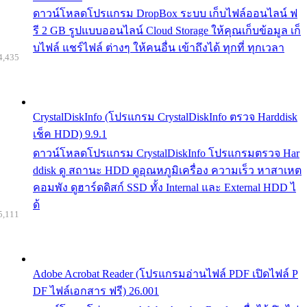
ดาวน์โหลดโปรแกรม DropBox ระบบ เก็บไฟล์ออนไลน์ ฟ
รี 2 GB รูปแบบออนไลน์ Cloud Storage ให้คุณเก็บข้อมูล เก็
บไฟล์ แชร์ไฟล์ ต่างๆ ให้คนอื่น เข้าถึงได้ ทุกที่ ทุกเวลา
4,435
CrystalDiskInfo (โปรแกรม CrystalDiskInfo ตรวจ Harddisk
เช็ค HDD) 9.9.1
ดาวน์โหลดโปรแกรม CrystalDiskInfo โปรแกรมตรวจ Har
ddisk ดู สถานะ HDD ดูอุณหภูมิเครื่อง ความเร็ว หาสาเหต
คอมพัง ดูฮาร์ดดิสก์ SSD ทั้ง Internal และ External HDD ไ
ด้
5,111
Adobe Acrobat Reader (โปรแกรมอ่านไฟล์ PDF เปิดไฟล์ P
DF ไฟล์เอกสาร ฟรี) 26.001