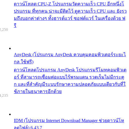
ดาวน์โหลด CPU-Z โปรแกรมวัดความเร็ว CPU อีกหนึ่งโ
ปรแกรม ที่ทุกคน น่าจะมีติดไว้ ดูความเร็ว CPU และ ยังรว
มถึงบอกค่าต่างๆ ทั้งฮารด์แวร์ ซอฟต์แวร์ ในเครื่องด้วย ฟ
รี
2,250
AnyDesk (โปรแกรม AnyDesk ควบคุมคอมพิวเตอร์ระยะไ
กล ใช้ฟรี)
ดาวน์โหลดโปรแกรม AnyDesk โปรแกรมรีโมทคอมพิวเต
อร์ ที่สามารถเชื่อมต่อแบบไร้พรมแดน รวดเร็มไม่มีกระตุ
ก และที่สำคัญมีระบบรักษาความปลอดภัยแบบเดียวกับที่ใ
ช้ภายในธนาคารอีกด้วย
4,235
IDM (โปรแกรม Internet Download Manager ช่วยดาวน์โห
ลดไฟล์) 6.43.7