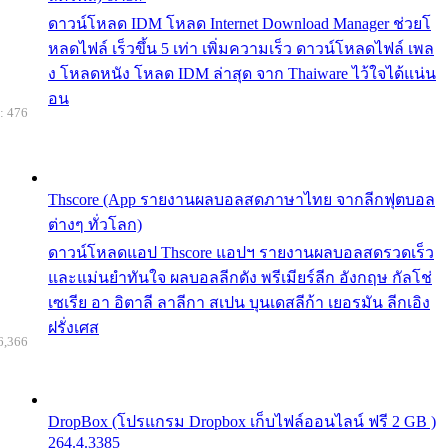
ดาวน์โหลด IDM โหลด Internet Download Manager ช่วยโ
หลดไฟล์ เร็วขึ้น 5 เท่า เพิ่มความเร็ว ดาวน์โหลดไฟล์ เพล
ง โหลดหนัง โหลด IDM ล่าสุด จาก Thaiware ไว้ใจได้แน่น
อน
: 476
Thscore (App รายงานผลบอลสดภาษาไทย จากลีกฟุตบอล
ต่างๆ ทั่วโลก)
ดาวน์โหลดแอป Thscore แอปฯ รายงานผลบอลสดรวดเร็ว
และแม่นยำทันใจ ผลบอลลีกดัง พรีเมียร์ลีก อังกฤษ กัลโช่
เซเรีย อา อิตาลี ลาลีกา สเปน บุนเดสลีก้า เยอรมัน ลีกเอิง
ฝรั่งเศส
6,366
DropBox (โปรแกรม Dropbox เก็บไฟล์ออนไลน์ ฟรี 2 GB )
264.4.3385