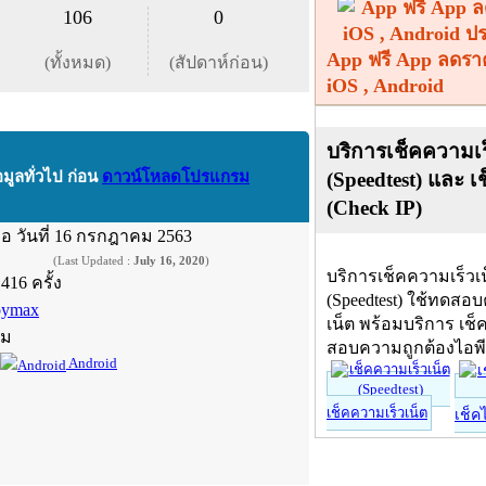
106
0
App ฟรี App ลดรา
(ทั้งหมด)
(สัปดาห์ก่อน)
iOS , Android
บริการเช็คความเร
(Speedtest) และ เ
อมูลทั่วไป ก่อน
ดาวน์โหลดโปรแกรม
(Check IP)
ื่อ
วันที่ 16 กรกฎาคม 2563
(Last Updated :
July 16, 2020
)
บริการเช็คความเร็วเ
,416 ครั้ง
(Speedtest) ใช้ทดสอ
oymax
เน็ต พร้อมบริการ เช็
์ม
สอบความถูกต้องไอพ
Android
เช็คความเร็วเน็ต
เช็ค