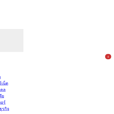
4
ด
์เน็ต
คคล
ดีย
อร์
ุรกิจ