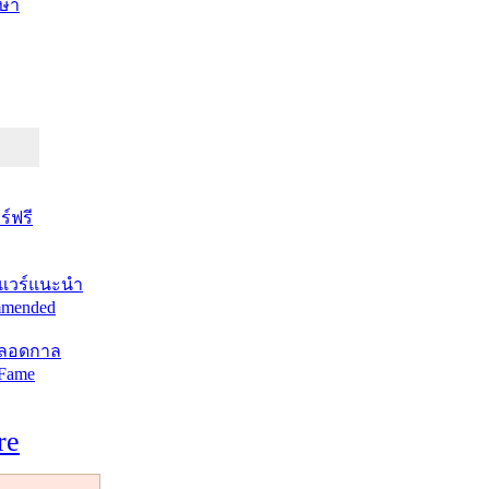
ษา
์ฟรี
แวร์แนะนำ
mended
ตลอดกาล
 Fame
re