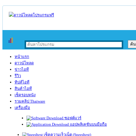
หน้าแรก
ดาวน์โหลด
ข่าวไอที
รีวิว
ทิปส์ไอที
สินค้าไอที
เช็ครอบหนัง
รวมคลิป Thaiware
เครื่องมือ
ซอฟต์แวร์
แอปพลิเคชันบนมือถือ
เช็คความเร็วเน็ต (Speedtest)