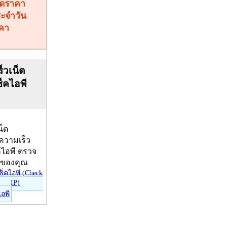
คา
็วเน็ต
ช็คไอพี
น็ต
บความเร็ว
คไอพี ตรวจ
ีของคุณ
ไอพี