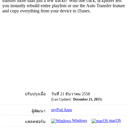
transfer more than just a few tracks? With one click, iExplorer lets
you instantly rebuild entire playlists or use the Auto Transfer feature
and copy everything from your device to iTunes.
ปรับปรุงเมื่อ
วันที่ 21 ธันวาคม 2558
(Last Updated :
December 21, 2015
)
myPod Apps
ผู้พัฒนา
Windows
macOS
แพลตฟอร์ม