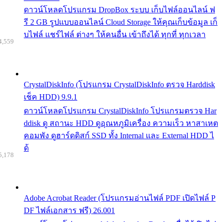
ดาวน์โหลดโปรแกรม DropBox ระบบ เก็บไฟล์ออนไลน์ ฟ
รี 2 GB รูปแบบออนไลน์ Cloud Storage ให้คุณเก็บข้อมูล เก็
บไฟล์ แชร์ไฟล์ ต่างๆ ให้คนอื่น เข้าถึงได้ ทุกที่ ทุกเวลา
4,559
CrystalDiskInfo (โปรแกรม CrystalDiskInfo ตรวจ Harddisk
เช็ค HDD) 9.9.1
ดาวน์โหลดโปรแกรม CrystalDiskInfo โปรแกรมตรวจ Har
ddisk ดู สถานะ HDD ดูอุณหภูมิเครื่อง ความเร็ว หาสาเหต
คอมพัง ดูฮาร์ดดิสก์ SSD ทั้ง Internal และ External HDD ไ
ด้
5,178
Adobe Acrobat Reader (โปรแกรมอ่านไฟล์ PDF เปิดไฟล์ P
DF ไฟล์เอกสาร ฟรี) 26.001