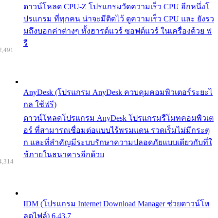
ดาวน์โหลด CPU-Z โปรแกรมวัดความเร็ว CPU อีกหนึ่งโ
ปรแกรม ที่ทุกคน น่าจะมีติดไว้ ดูความเร็ว CPU และ ยังรว
มถึงบอกค่าต่างๆ ทั้งฮารด์แวร์ ซอฟต์แวร์ ในเครื่องด้วย ฟ
รี
2,491
AnyDesk (โปรแกรม AnyDesk ควบคุมคอมพิวเตอร์ระยะไ
กล ใช้ฟรี)
ดาวน์โหลดโปรแกรม AnyDesk โปรแกรมรีโมทคอมพิวเต
อร์ ที่สามารถเชื่อมต่อแบบไร้พรมแดน รวดเร็มไม่มีกระตุ
ก และที่สำคัญมีระบบรักษาความปลอดภัยแบบเดียวกับที่ใ
ช้ภายในธนาคารอีกด้วย
4,314
IDM (โปรแกรม Internet Download Manager ช่วยดาวน์โห
ลดไฟล์) 6.43.7