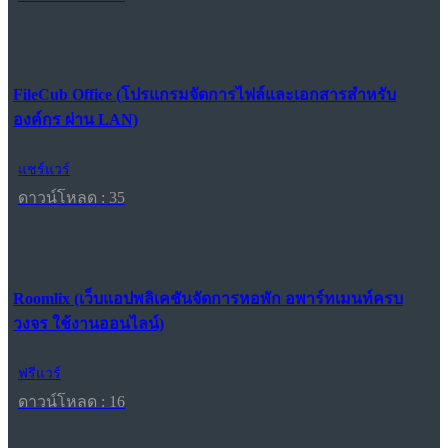
FileCub Office (โปรแกรมจัดการไฟล์และเอกสารสำหรับ
องค์กร ผ่าน LAN)
แชร์แวร์
ดาวน์โหลด : 35
Roomlix (เว็บแอปพลิเคชันจัดการหอพัก อพาร์ทเมนท์ครบ
วงจร ใช้งานออนไลน์)
ฟรีแวร์
ดาวน์โหลด : 16