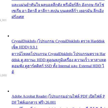
และแม่นยำทันใจ ผลบอลลีกดัง พรีเมียร์ลีก อังกฤษ กัลโช่
เซเรีย อา อิตาลี ลาลีกา สเปน บุนเดสลีก้า เยอรมัน ลีกเอิง
ฝรั่งเศส
4,301
CrystalDiskInfo (โปรแกรม CrystalDiskInfo ตรวจ Harddisk
เช็ค HDD) 9.9.1
ดาวน์โหลดโปรแกรม CrystalDiskInfo โปรแกรมตรวจ Har
ddisk ดู สถานะ HDD ดูอุณหภูมิเครื่อง ความเร็ว หาสาเหต
คอมพัง ดูฮาร์ดดิสก์ SSD ทั้ง Internal และ External HDD ไ
ด้
5,000
Adobe Acrobat Reader (โปรแกรมอ่านไฟล์ PDF เปิดไฟล์ P
DF ไฟล์เอกสาร ฟรี) 26.001