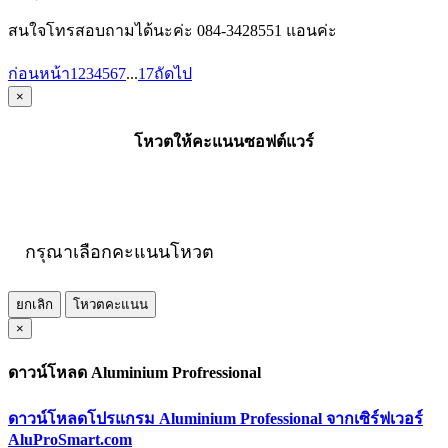
สนใจโทรสอบถามได้นะค่ะ 084-3428551 แอนค่ะ
ก่อนหน้า
1
2
3
4
5
6
7
...
17
ถัดไป
×
โหวตให้คะแนนซอฟต์แวร์
กรุณาเลือกคะแนนโหวต
ยกเลิก
โหวตคะแนน
×
ดาวน์โหลด Aluminium Profressional
ดาวน์โหลดโปรแกรม Aluminium Professional จากเซิร์ฟเวอร์
AluProSmart.com