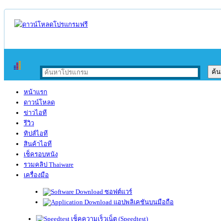
หน้าแรก
ดาวน์โหลด
ข่าวไอที
รีวิว
ทิปส์ไอที
สินค้าไอที
เช็ครอบหนัง
รวมคลิป Thaiware
เครื่องมือ
ซอฟต์แวร์
แอปพลิเคชันบนมือถือ
เช็คความเร็วเน็ต (Speedtest)