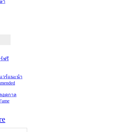
ษา
์ฟรี
แวร์แนะนำ
mended
ตลอดกาล
 Fame
re