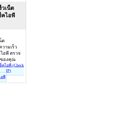
็วเน็ต
ช็คไอพี
น็ต
บความเร็ว
คไอพี ตรวจ
ีของคุณ
ไอพี