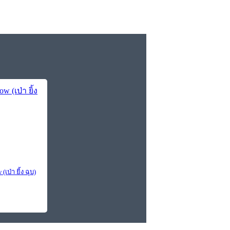
เป่า ยิ้ง ฉุบ)