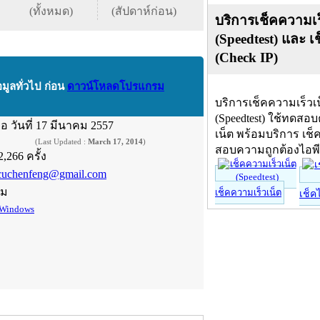
(ทั้งหมด)
(สัปดาห์ก่อน)
บริการเช็คความเร
(Speedtest) และ เ
(Check IP)
อมูลทั่วไป ก่อน
ดาวน์โหลดโปรแกรม
บริการเช็คความเร็วเ
(Speedtest) ใช้ทดสอ
ื่อ
วันที่ 17 มีนาคม 2557
เน็ต พร้อมบริการ เช็
(Last Updated :
March 17, 2014
)
สอบความถูกต้องไอพ
2,266 ครั้ง
cuchenfeng@gmail.com
์ม
เช็คความเร็วเน็ต
เช็ค
Windows