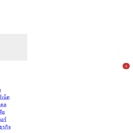
4
ด
์เน็ต
คคล
ดีย
อร์
ุรกิจ