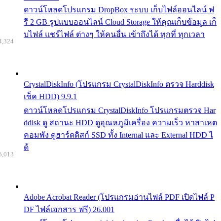
ดาวน์โหลดโปรแกรม DropBox ระบบ เก็บไฟล์ออนไลน์ ฟ
รี 2 GB รูปแบบออนไลน์ Cloud Storage ให้คุณเก็บข้อมูล เก็
บไฟล์ แชร์ไฟล์ ต่างๆ ให้คนอื่น เข้าถึงได้ ทุกที่ ทุกเวลา
4,324
CrystalDiskInfo (โปรแกรม CrystalDiskInfo ตรวจ Harddisk
เช็ค HDD) 9.9.1
ดาวน์โหลดโปรแกรม CrystalDiskInfo โปรแกรมตรวจ Har
ddisk ดู สถานะ HDD ดูอุณหภูมิเครื่อง ความเร็ว หาสาเหต
คอมพัง ดูฮาร์ดดิสก์ SSD ทั้ง Internal และ External HDD ไ
ด้
5,013
Adobe Acrobat Reader (โปรแกรมอ่านไฟล์ PDF เปิดไฟล์ P
DF ไฟล์เอกสาร ฟรี) 26.001