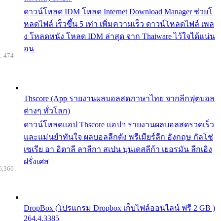
ดาวน์โหลด IDM โหลด Internet Download Manager ช่วยโ
หลดไฟล์ เร็วขึ้น 5 เท่า เพิ่มความเร็ว ดาวน์โหลดไฟล์ เพล
ง โหลดหนัง โหลด IDM ล่าสุด จาก Thaiware ไว้ใจได้แน่น
อน
: 474
Thscore (App รายงานผลบอลสดภาษาไทย จากลีกฟุตบอล
ต่างๆ ทั่วโลก)
ดาวน์โหลดแอป Thscore แอปฯ รายงานผลบอลสดรวดเร็ว
และแม่นยำทันใจ ผลบอลลีกดัง พรีเมียร์ลีก อังกฤษ กัลโช่
เซเรีย อา อิตาลี ลาลีกา สเปน บุนเดสลีก้า เยอรมัน ลีกเอิง
ฝรั่งเศส
6,366
DropBox (โปรแกรม Dropbox เก็บไฟล์ออนไลน์ ฟรี 2 GB )
264.4.3385