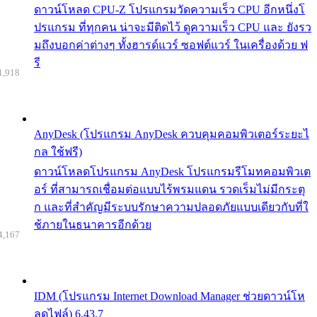
ดาวน์โหลด CPU-Z โปรแกรมวัดความเร็ว CPU อีกหนึ่งโ
ปรแกรม ที่ทุกคน น่าจะมีติดไว้ ดูความเร็ว CPU และ ยังรว
มถึงบอกค่าต่างๆ ทั้งฮารด์แวร์ ซอฟต์แวร์ ในเครื่องด้วย ฟ
รี
1,918
AnyDesk (โปรแกรม AnyDesk ควบคุมคอมพิวเตอร์ระยะไ
กล ใช้ฟรี)
ดาวน์โหลดโปรแกรม AnyDesk โปรแกรมรีโมทคอมพิวเต
อร์ ที่สามารถเชื่อมต่อแบบไร้พรมแดน รวดเร็มไม่มีกระตุ
ก และที่สำคัญมีระบบรักษาความปลอดภัยแบบเดียวกับที่ใ
ช้ภายในธนาคารอีกด้วย
4,167
IDM (โปรแกรม Internet Download Manager ช่วยดาวน์โห
ลดไฟล์) 6.43.7