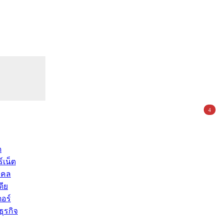
4
ด
์เน็ต
คคล
ดีย
อร์
ุรกิจ