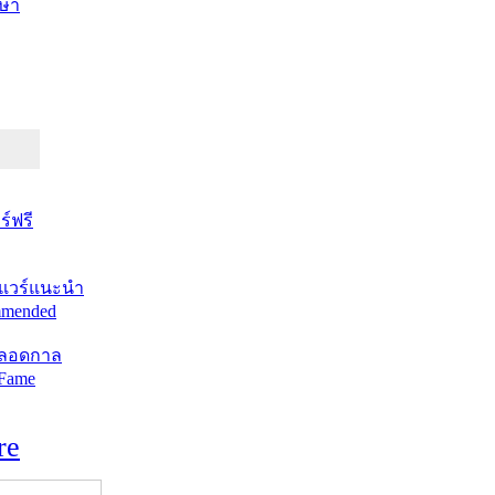
ษา
์ฟรี
แวร์แนะนำ
mended
ตลอดกาล
 Fame
re