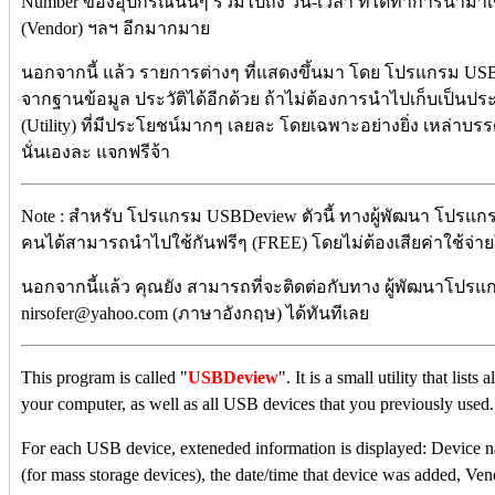
Number ของอุปกรณ์นั้นๆ รวมไปถึง วัน-เวลา ที่ได้ทำการนำมาเชื
(Vendor) ฯลฯ อีกมากมาย
นอกจากนี้ แล้ว รายการต่างๆ ที่แสดงขึ้นมา โดย โปรแกรม USB
จากฐานข้อมูล ประวัติได้อีกด้วย ถ้าไม่ต้องการนำไปเก็บเป็นประวัต
(Utility) ที่มีประโยชน์มากๆ เลยละ โดยเฉพาะอย่างยิ่ง เหล่าบรร
นั่นเองละ แจกฟรีจ้า
Note : สำหรับ โปรแกรม USBDeview ตัวนี้ ทางผู้พัฒนา โปรแกรม
คนได้สามารถนำไปใช้กันฟรีๆ (FREE) โดยไม่ต้องเสียค่าใช้จ่ายใด
นอกจากนี้แล้ว คุณยัง สามารถที่จะติดต่อกับทาง ผู้พัฒนาโปรแกร
nirsofer@yahoo.com (ภาษาอังกฤษ) ได้ทันทีเลย
This program is called "
USBDeview
". It is a small utility that lis
your computer, as well as all USB devices that you previously used.
For each USB device, exteneded information is displayed: Device na
(for mass storage devices), the date/time that device was added, Ve