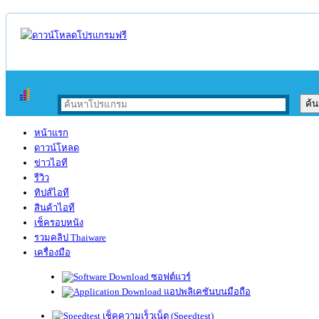
หน้าแรก
ดาวน์โหลด
ข่าวไอที
รีวิว
ทิปส์ไอที
สินค้าไอที
เช็ครอบหนัง
รวมคลิป Thaiware
เครื่องมือ
ซอฟต์แวร์
แอปพลิเคชันบนมือถือ
เช็คความเร็วเน็ต (Speedtest)