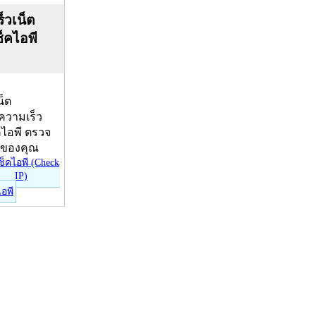
็วเน็ต
ช็คไอพี
น็ต
บความเร็ว
คไอพี ตรวจ
ีของคุณ
ไอพี